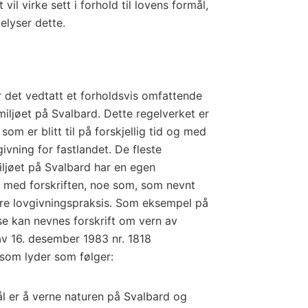
il virke sett i forhold til lovens formål,
elyser dette.
er det vedtatt et forholdsvis omfattende
iljøet på Svalbard. Dette regelverket er
 som er blitt til på forskjellig tid og med
ivning for fastlandet. De fleste
iljøet på Svalbard har en egen
med forskriften, noe som, som nevnt
ere lovgivningspraksis. Som eksempel på
e kan nevnes forskrift om vern av
av 16. desember 1983 nr. 1818
, som lyder som følger:
ål er å verne naturen på Svalbard og