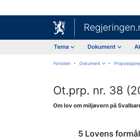
Regjeringen.
Tema
Dokument
A
Forsiden
Dokument
Proposisjoner
Ot.prp. nr. 38 
Om lov om miljøvern på Svalbar
Til
innholdsfortegnelse
5 Lovens formå