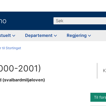
no
Søk
ktuelt
Departement
Regjering
 til Stortinget
(2000-2001)
K
d (svalbardmiljøloven)
Til for
l