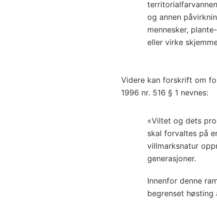
territorialfarvanne
og annen påvirknin
mennesker, plante- 
eller virke skjemm
Videre kan forskrift om fo
1996 nr. 516 § 1 nevnes:
«Viltet og dets pr
skal forvaltes på e
villmarksnatur opp
generasjoner.
Innenfor denne ram
begrenset høsting 