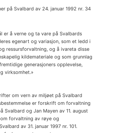
ner på Svalbard av 24. januar 1992 nr. 34
ål er å verne og ta vare på Svalbards
eres egenart og variasjon, som et ledd i
 og ressursforvaltning, og å ivareta disse
nskapelig kildemateriale og som grunnlag
remtidige generasjoners opplevelse,
 og virksomhet.»
ifter om vern av miljøet på Svalbard
bestemmelse er forskrift om forvaltning
 på Svalbard og Jan Mayen av 11. august
t om forvaltning av røye og
valbard av 31. januar 1997 nr. 101.