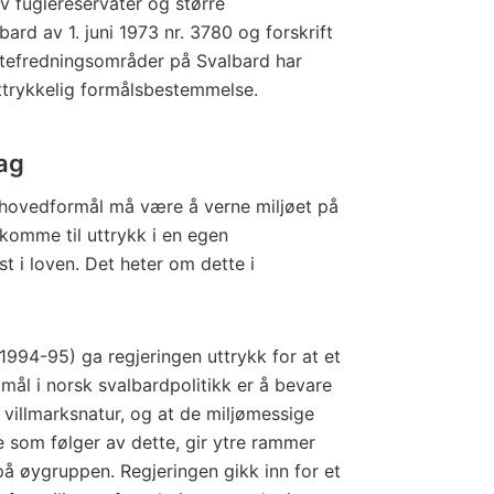
v fuglereservater og større
rd av 1. juni 1973 nr. 3780 og forskrift
ntefredningsområder på Svalbard har
uttrykkelig formålsbestemmelse.
lag
 hovedformål må være å verne miljøet på
 komme til uttrykk i en egen
 i loven. Det heter om dette i
 (1994-95) ga regjeringen uttrykk for at et
mål i norsk svalbardpolitikk er å bevare
illmarksnatur, og at de miljømessige
som følger av dette, gir ytre rammer
på øygruppen. Regjeringen gikk inn for et