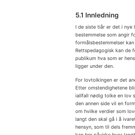
5.1 Innledning
I de siste tiår er det i ny
bestemmelse som angir fo
formålsbestemmelser kan 
Rettspedagogisk kan de fo
publikum hva som er hens
ligger under den.
For lovtolkingen er det an
Etter omstendighetene blir
iallfall nødig tolke en lov
den annen side vil en for
om hvilke verdier som lov
langt den skal gå i å ivar
hensyn, som til dels frem
kan her påvirke hvor langt 