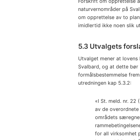
Forskrift om opprettelse a
naturvernområder på Svalba
om opprettelse av to pla
imidlertid ikke noen slik 
5.3 Utvalgets fors
Utvalget mener at lovens
Svalbard, og at dette bør
formålsbestemmelse fremst
utredningen kap 5.3.2:
«I St. meld. nr. 22
av de overordnete 
områdets særegne v
rammebetingelsene 
for all virksomhet 