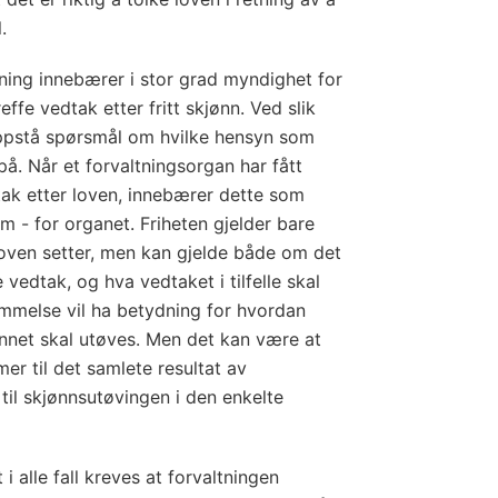
.
vning innebærer i stor grad myndighet for
reffe vedtak etter fritt skjønn. Ved slik
ppstå spørsmål om hvilke hensyn som
 på. Når et forvaltningsorgan har fått
tak etter loven, innebærer dette som
rom - for organet. Friheten gjelder bare
oven setter, men kan gjelde både om det
 vedtak, og hva vedtaket i tilfelle skal
mmelse vil ha betydning for hvordan
ønnet skal utøves. Men det kan være at
er til det samlete resultat av
il skjønnsutøvingen i den enkelte
alle fall kreves at forvaltningen