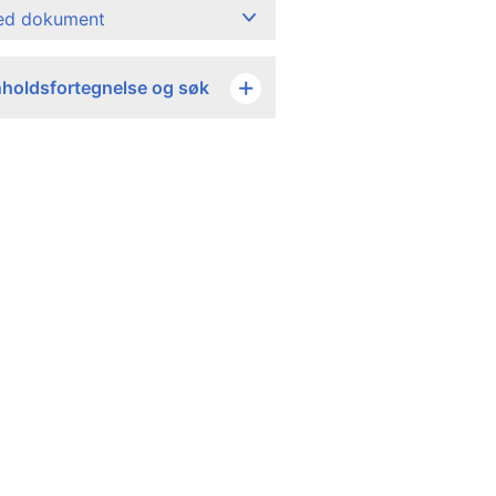
ned dokument
nholdsfortegnelse og søk