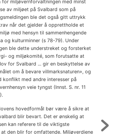
 for miljøvernforvaltningen med minst
else av miljøet på Svalbard som på
ingsmeldingen ble det også gitt uttrykk
r krav når det gjelder å opprettholde et
 miljø med hensyn til sammenhengende
una og kulturminner (s 78-79). Under
gen ble dette understreket og forsterket
rgi- og miljøkomité, som forutsatte at
ov for Svalbard ... gir en beskyttelse av
 målet om å bevare villmarksnaturen», og
d konflikt med andre interesser på
vernhensyn veie tyngst (Innst. S. nr. 11
).
lovens hovedformål bør være å sikre at
albard blir bevart. Det er ønskelig at
n kan referere til de viktigste
 at den blir for omfattende. Miljøverdiene