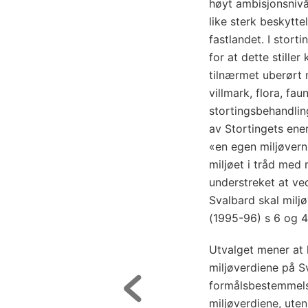
høyt ambisjonsnivå
like sterk beskytt
fastlandet. I stort
for at dette stille
tilnærmet uberørt
villmark, flora, fa
stortingsbehandlin
av Stortingets ene
«en egen miljøvernl
miljøet i tråd med
understreket at ve
Svalbard skal miljø
(1995-96) s 6 og 4
Utvalget mener at 
miljøverdiene på Sv
formålsbestemmelse
miljøverdiene, uten