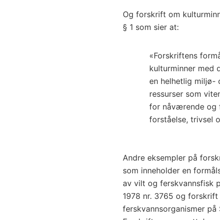
Og forskrift om kulturmin
§ 1 som sier at:
«Forskriftens form
kulturminner med d
en helhetlig miljø-
ressurser som vite
for nåværende og f
forståelse, trivsel
Andre eksempler på forskr
som inneholder en formåls
av vilt og ferskvannsfisk
1978 nr. 3765 og forskrif
ferskvannsorganismer på S