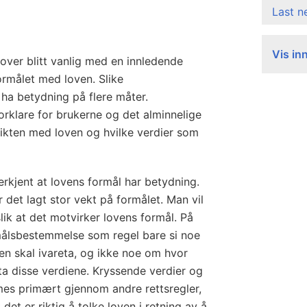
Last 
Vis in
e lover blitt vanlig med en innledende
rmålet med loven. Slike
ha betydning på flere måter.
rklare for brukerne og det alminnelige
ikten med loven og hvilke verdier som
erkjent at lovens formål har betydning.
 det lagt stor vekt på formålet. Man vil
 slik at det motvirker lovens formål. På
målsbestemmelse som regel bare si noe
en skal ivareta, og ikke noe om hvor
eta disse verdiene. Kryssende verdier og
mes primært gjennom andre rettsregler,
det er riktig å tolke loven i retning av å