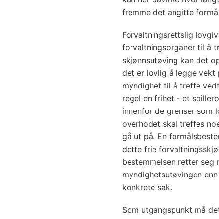
fremme det angitte formål
Forvaltningsrettslig lovgi
forvaltningsorganer til å t
skjønnsutøving kan det o
det er lovlig å legge vekt
myndighet til å treffe ved
regel en frihet - et spille
innenfor de grenser som l
overhodet skal treffes noe
gå ut på. En formålsbeste
dette frie forvaltningsskj
bestemmelsen retter seg m
myndighetsutøvingen enn t
konkrete sak.
Som utgangspunkt må det i 