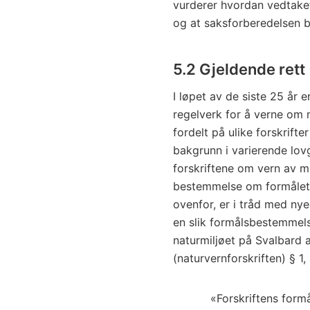
vurderer hvordan vedtaket v
og at saksforberedelsen b
5.2 Gjeldende rett
I løpet av de siste 25 år 
regelverk for å verne om m
fordelt på ulike forskrifter
bakgrunn i varierende lovg
forskriftene om vern av m
bestemmelse om formålet 
ovenfor, er i tråd med ny
en slik formålsbestemmels
naturmiljøet på Svalbard 
(naturvernforskriften) § 1
«Forskriftens form