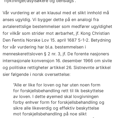
”flyktninger/asylsøkere og denslags”.
Vår vurdering er at en klausul med et slikt innhold må
anses ugyldig. Vi bygger dette på en analogi fra
avtalerettslige bestemmelser som medfører ugyldighet
for vilkår som strider mot ærbarhet, jf. Kong Christian
Den Femtis Norske Lov 15. april 1687 5-1-2. Betydning
for vår vurdering har bl.a. bestemmelsen i
menneskerettsloven § 2 nr. 3, jf. De forente nasjoners
internasjonale konvensjon 16. desember 1966 om sivile
og politiske rettigheter artikkel 26. Sistnevnte artikkel
sier følgende i norsk oversettelse:
”Alle er like for loven og har uten noen form
for forskjellsbehandling rett til lik beskyttelse
av loven. I dette øyemed skal lovgivningen
forby enhver form for forskjellsbehandling og
sikre alle likeverdig og effektiv beskyttelse
mot forskjellsbehandling på noe slikt