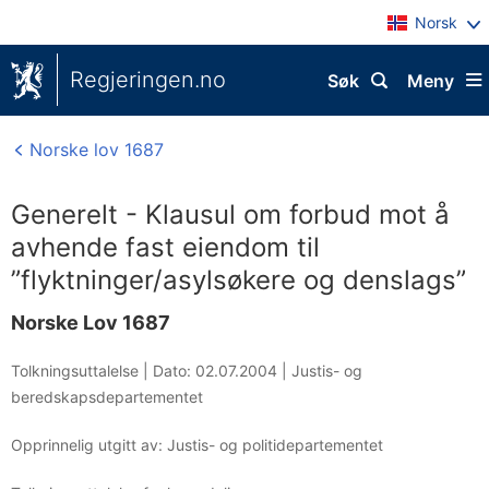
Norsk
Regjeringen.no
Søk
Meny
Norske lov 1687
Generelt - Klausul om forbud mot å
avhende fast eiendom til
”flyktninger/asylsøkere og denslags”
Norske Lov 1687
Tolkningsuttalelse |
Dato: 02.07.2004
|
Justis- og
beredskapsdepartementet
Opprinnelig utgitt av: Justis- og politidepartementet