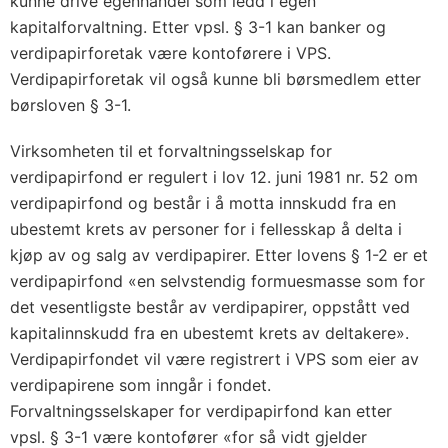
kunne drive egenhandel som ledd i egen
kapitalforvaltning. Etter vpsl. § 3-1 kan banker og
verdipapirforetak være kontoførere i VPS.
Verdipapirforetak vil også kunne bli børsmedlem etter
børsloven § 3-1.
Virksomheten til et forvaltningsselskap for
verdipapirfond er regulert i lov 12. juni 1981 nr. 52 om
verdipapirfond og består i å motta innskudd fra en
ubestemt krets av personer for i fellesskap å delta i
kjøp av og salg av verdipapirer. Etter lovens § 1-2 er et
verdipapirfond «en selvstendig formuesmasse som for
det vesentligste består av verdipapirer, oppstått ved
kapitalinnskudd fra en ubestemt krets av deltakere».
Verdipapirfondet vil være registrert i VPS som eier av
verdipapirene som inngår i fondet.
Forvaltningsselskaper for verdipapirfond kan etter
vpsl. § 3-1 være kontofører «for så vidt gjelder