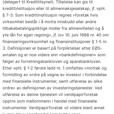
(delegert til Kredittilsynet). Tillatelse kan gis til
kredittinstitusjon eller til allmennaksjeselskap, jf. vphl.
§ 7-3. Som kredittinstitusjon regnes «foretak hvis
virksomhet består i å motta innskudd eller andre
tilbakebetalingspliktige midler fra allmennheten og å
yte lån for egen regning», jf. lov 10. juni 1988 nr. 40 om
finansieringsvirksomhet og finansinstitusjoner § 1-5 nr.
3. Definisjonen er basert på forpliktelser etter EØS-
avtalen og er noe videre enn «bankdefinisjonen» som
følger av forretningsbankloven og sparebankloven.
Etter vphl. § 1-2 første ledd nr. 1 omfattes «mottak og
formidling av ordre på vegne av investor i forbindelse
med finansielle instrumenter, samt utførelse av slike
ordre» av definisjonen av investeringstjenester. Ved
utførelse av denne tjenesten vil verdipapirforetak
opptre som mellommenn i handel med finansielle
instrumenter. Verdipapirforetak vil videre blant annet