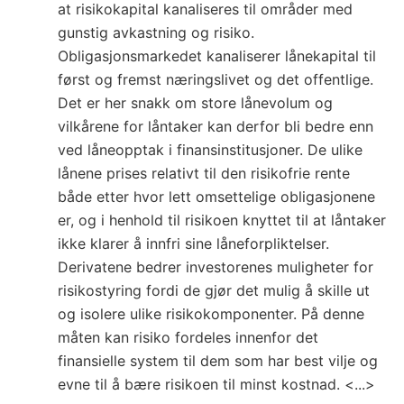
at risikokapital kanaliseres til områder med
gunstig avkastning og risiko.
Obligasjonsmarkedet kanaliserer lånekapital til
først og fremst næringslivet og det offentlige.
Det er her snakk om store lånevolum og
vilkårene for låntaker kan derfor bli bedre enn
ved låneopptak i finansinstitusjoner. De ulike
lånene prises relativt til den risikofrie rente
både etter hvor lett omsettelige obligasjonene
er, og i henhold til risikoen knyttet til at låntaker
ikke klarer å innfri sine låneforpliktelser.
Derivatene bedrer investorenes muligheter for
risikostyring fordi de gjør det mulig å skille ut
og isolere ulike risikokomponenter. På denne
måten kan risiko fordeles innenfor det
finansielle system til dem som har best vilje og
evne til å bære risikoen til minst kostnad. <...>