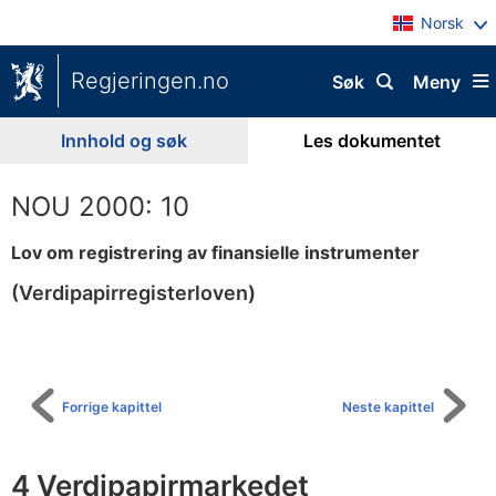
Norsk
Regjeringen.no
Søk
Meny
Innhold og søk
Les dokumentet
NOU 2000: 10
Lov om registrering av finansielle instrumenter
(Verdipapirregisterloven)
Til
innholdsfortegnelse
Forrige kapittel
Neste kapittel
4 Verdipapirmarkedet