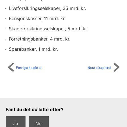
Livsforsikringsselskaper, 35 mrd. kr.
Pensjonskasser, 11 mrd. kr.
Skadeforsikringsselskaper, 5 mrd. kr.
Forretningsbanker, 4 mrd. kr.
Sparebanker, 1 mrd. kr.
Forrige kapittel
Neste kapittel
Tilbakemeldingsskjema
Fant du det du lette etter?
Ja
Nei