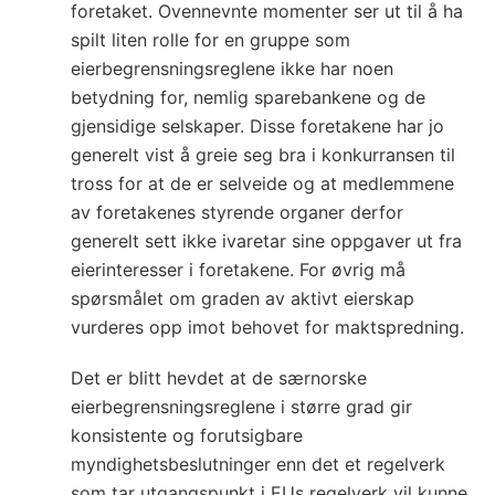
foretaket. Ovennevnte momenter ser ut til å ha
spilt liten rolle for en gruppe som
eierbegrensningsreglene ikke har noen
betydning for, nemlig sparebankene og de
gjensidige selskaper. Disse foretakene har jo
generelt vist å greie seg bra i konkurransen til
tross for at de er selveide og at medlemmene
av foretakenes styrende organer derfor
generelt sett ikke ivaretar sine oppgaver ut fra
eierinteresser i foretakene. For øvrig må
spørsmålet om graden av aktivt eierskap
vurderes opp imot behovet for maktspredning.
Det er blitt hevdet at de særnorske
eierbegrensningsreglene i større grad gir
konsistente og forutsigbare
myndighetsbeslutninger enn det et regelverk
som tar utgangspunkt i EUs regelverk vil kunne