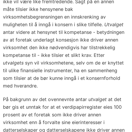
ikke vil være like fremtredende. Sagt på en annen
måte tilsier ikke hensynene bak
virksomhetsbegrensningen en innskrenking av
muligheten til å inngå i konsern i slike tilfelle.
Utvalget
antar videre at hensynet til kompetanse - betydningen
av at foretak underlagt konsesjon ikke driver annen
virksomhet den ikke nødvendigvis har tilstrekkelig
kompetanse til - ikke tilsier et slikt krav. Etter
utvalgets
syn vil virksomhetene, selv om de er knyttet
til ulike finansielle instrumenter, ha en sammenheng
som tilsier at de bør kunne inngå i et konsernforhold
med hverandre.
På bakgrunn av det ovennevnte antar
utvalget
at det
bør gis et unntak for at et verdipapirregister eies 100
prosent av et foretak som ikke driver annen
virksomhet enn å forvalte sine eierinteresser i
datterselskaper og datterselskapene ikke driver annen