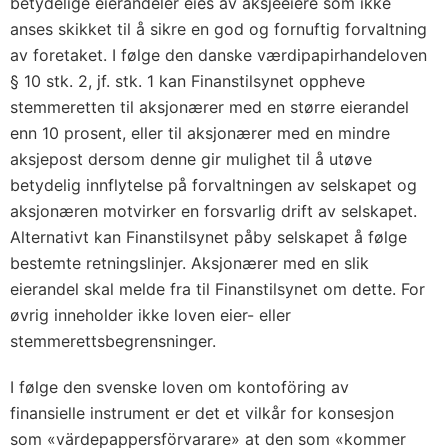
betydelige eierandeler eies av aksjeeiere som ikke
anses skikket til å sikre en god og fornuftig forvaltning
av foretaket. I følge den danske værdipapirhandeloven
§ 10 stk. 2, jf. stk. 1 kan Finanstilsynet oppheve
stemmeretten til aksjonærer med en større eierandel
enn 10 prosent, eller til aksjonærer med en mindre
aksjepost dersom denne gir mulighet til å utøve
betydelig innflytelse på forvaltningen av selskapet og
aksjonæren motvirker en forsvarlig drift av selskapet.
Alternativt kan Finanstilsynet påby selskapet å følge
bestemte retningslinjer. Aksjonærer med en slik
eierandel skal melde fra til Finanstilsynet om dette. For
øvrig inneholder ikke loven eier- eller
stemmerettsbegrensninger.
I følge den svenske loven om kontoföring av
finansielle instrument er det et vilkår for konsesjon
som «värdepappersförvarare» at den som «kommer