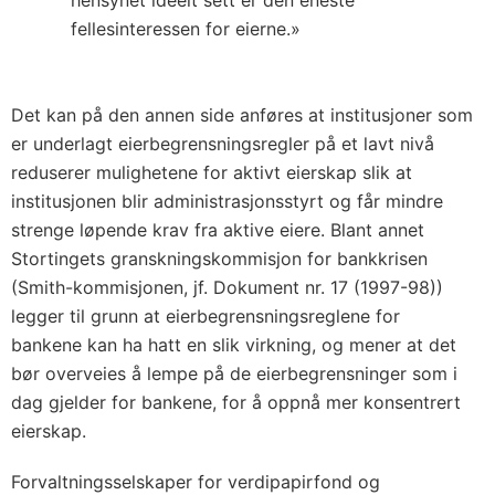
hensynet ideelt sett er den eneste
fellesinteressen for eierne.»
Det kan på den annen side anføres at institusjoner som
er underlagt eierbegrensningsregler på et lavt nivå
reduserer mulighetene for aktivt eierskap slik at
institusjonen blir administrasjonsstyrt og får mindre
strenge løpende krav fra aktive eiere. Blant annet
Stortingets granskningskommisjon for bankkrisen
(Smith-kommisjonen, jf. Dokument nr. 17 (1997-98))
legger til grunn at eierbegrensningsreglene for
bankene kan ha hatt en slik virkning, og mener at det
bør overveies å lempe på de eierbegrensninger som i
dag gjelder for bankene, for å oppnå mer konsentrert
eierskap.
Forvaltningsselskaper for verdipapirfond og