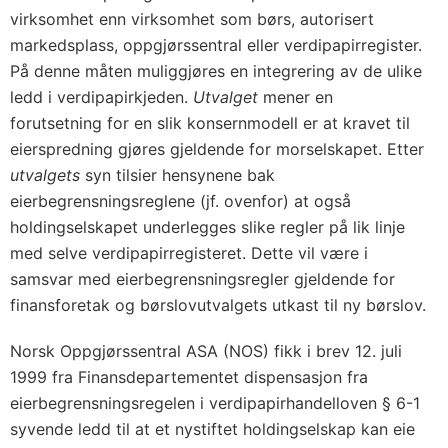
virksomhet enn virksomhet som børs, autorisert
markedsplass, oppgjørssentral eller verdipapirregister.
På denne måten muliggjøres en integrering av de ulike
ledd i verdipapirkjeden.
Utvalget
mener en
forutsetning for en slik konsernmodell er at kravet til
eierspredning gjøres gjeldende for morselskapet. Etter
utvalgets
syn tilsier hensynene bak
eierbegrensningsreglene (jf. ovenfor) at også
holdingselskapet underlegges slike regler på lik linje
med selve verdipapirregisteret. Dette vil være i
samsvar med eierbegrensningsregler gjeldende for
finansforetak og børslovutvalgets utkast til ny børslov.
Norsk Oppgjørssentral ASA (NOS) fikk i brev 12. juli
1999 fra Finansdepartementet dispensasjon fra
eierbegrensningsregelen i verdipapirhandelloven § 6-1
syvende ledd til at et nystiftet holdingselskap kan eie