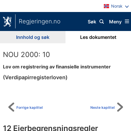
Norsk
Regjeringen.no
Søk
Meny
Innhold og søk
Les dokumentet
NOU 2000: 10
Lov om registrering av finansielle instrumenter
(Verdipapirregisterloven)
Til
innholdsfortegnelse
Forrige kapittel
Neste kapittel
12 Eierbegrensningsregler