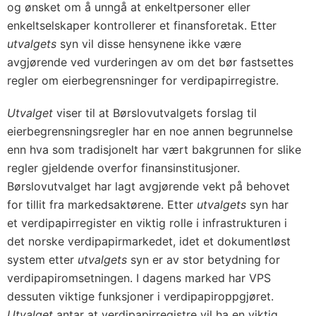
og ønsket om å unngå at enkeltpersoner eller
enkeltselskaper kontrollerer et finansforetak. Etter
utvalgets
syn vil disse hensynene ikke være
avgjørende ved vurderingen av om det bør fastsettes
regler om eierbegrensninger for verdipapirregistre.
Utvalget
viser til at Børslovutvalgets forslag til
eierbegrensningsregler har en noe annen begrunnelse
enn hva som tradisjonelt har vært bakgrunnen for slike
regler gjeldende overfor finansinstitusjoner.
Børslovutvalget har lagt avgjørende vekt på behovet
for tillit fra markedsaktørene. Etter
utvalgets
syn har
et verdipapirregister en viktig rolle i infrastrukturen i
det norske verdipapirmarkedet, idet et dokumentløst
system etter
utvalgets
syn er av stor betydning for
verdipapiromsetningen. I dagens marked har VPS
dessuten viktige funksjoner i verdipapiroppgjøret.
Utvalget
antar at verdipapirregistre vil ha en viktig