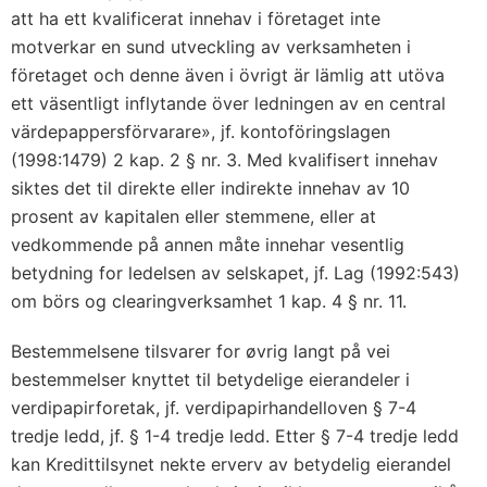
att ha ett kvalificerat innehav i företaget inte
motverkar en sund utveckling av verksamheten i
företaget och denne även i övrigt är lämlig att utöva
ett väsentligt inflytande över ledningen av en central
värdepappersförvarare», jf. kontoföringslagen
(1998:1479) 2
kap. 2
§ nr. 3. Med kvalifisert innehav
siktes det til direkte eller indirekte innehav av 10
prosent av kapitalen eller stemmene, eller at
vedkommende på annen måte innehar vesentlig
betydning for ledelsen av selskapet, jf. Lag (1992:543)
om börs og clearingverksamhet 1
kap. 4
§ nr. 11.
Bestemmelsene tilsvarer for øvrig langt på vei
bestemmelser knyttet til betydelige eierandeler i
verdipapirforetak, jf. verdipapirhandelloven § 7-4
tredje ledd, jf. § 1-4 tredje ledd. Etter § 7-4 tredje ledd
kan Kredittilsynet nekte erverv av betydelig eierandel