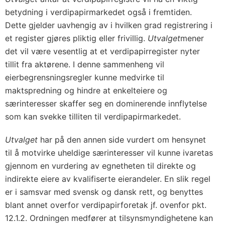
betydning i verdipapirmarkedet også i fremtiden.
Dette gjelder uavhengig av i hvilken grad registrering i
et register gjøres pliktig eller frivillig.
Utvalget
mener
det vil være vesentlig at et verdipapirregister nyter
tillit fra aktørene. I denne sammenheng vil
eierbegrensningsregler kunne medvirke til
maktspredning og hindre at enkelteiere og
særinteresser skaffer seg en dominerende innflytelse
som kan svekke tilliten til verdipapirmarkedet.
Utvalget
har på den annen side vurdert om hensynet
til å motvirke uheldige særinteresser vil kunne ivaretas
gjennom en vurdering av egnetheten til direkte og
indirekte eiere av kvalifiserte eierandeler. En slik regel
er i samsvar med svensk og dansk rett, og benyttes
blant annet overfor verdipapirforetak jf. ovenfor pkt.
12.1.2. Ordningen medfører at tilsynsmyndighetene kan