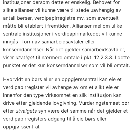
institusjoner dersom dette er ønskelig. Behovet for
slike allianser vil kunne være til stede uavhengig av
antall børser, verdipapirregistre mv. som eventuelt
måtte bli etablert i fremtiden. Allianser mellom ulike
sentrale institusjoner i verdipapirmarkedet vil kunne
inngås i form av samarbeidsavtaler eller
konserndannelser. Når det gjelder samarbeidsavtaler,
viser
utvalget
til nærmere omtale i pkt. 12.2.3.3. I dette
punktet er det kun konserndannelser som vil bli omtalt.
Hvorvidt en børs eller en oppgjørssentral kan eie et
verdipapirregister vil avhenge av om et slikt eie er
innenfor den type virksomhet en slik institusjon kan
drive etter gjeldende lovgivning. Vurderingstemaet bør
etter
utvalgets
syn være det samme når det gjelder et
verdipapirregisters adgang til å eie børs eller
oppgjørssentral.