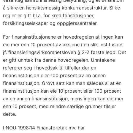
vesentlig samfunnsmessig betydning, og et ønske om
å sikre en hensiktsmessig konkurransestruktur. Slike
regler er gitt bl.a. for kredittinstitusjoner,
forsikringsselskaper og oppgjørssentraler.
For finansinstitusjonene er hovedregelen at ingen kan
eie mer enn 10 prosent av aksjene i en slik institusjon,
jf. finansieringsvirksomhetsloven § 2-2 første ledd. Det
er gitt unntak fra denne hovedregelen. Unntakene
refererer seg i hovedsak til tilfeller der en
finansinstitusjon eier 100 prosent av en annen
finansinstitusjon. Grovt sett kan man således si at en
finansinstitusjon kan eie 10 prosent eller 100 prosent
av en annen finansinstitusjon, mens ingen kan eie mer
enn 10 prosent, med mindre særlige grunner tilsier
dette.
I NOU 1998:14 Finansforetak mv. har