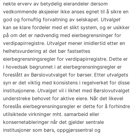
nekte erverv av betydelig eierandeler dersom
vedkommende aksjeeier ikke anses egnet til å sikre en
god og fornuftig forvaltning av selskapet.
Utvalget
kan se klare fordeler med et slikt system, og er usikker
på om det er nødvendig med eierbegrensninger for
verdipapirregistre.
Utvalget
mener imidlertid etter en
helhetsvurdering at det bør fastsettes
eierbegrensningsregler for verdipapirregistre. Dette er
i hovedsak begrunnet i at eierbegrensningsregler er
foreslått av Børslovutvalget for børser. Etter
utvalgets
syn er det viktig med konsistens i regelverket for disse
institusjonene.
Utvalget
vil i likhet med Børslovutvalget
understreke behovet for aktive eiere. Når det likevel
foreslås eierbegrensningsregler er dette for å forhindre
utilsiktede virkninger mht. samarbeid eller
konsernetableringer når det gjelder sentrale
institusjoner som børs, oppgjørssentral og