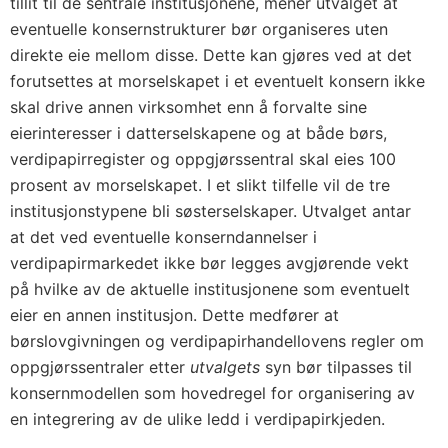
tillit til de sentrale institusjonene, mener utvalget at
eventuelle konsernstrukturer bør organiseres uten
direkte eie mellom disse. Dette kan gjøres ved at det
forutsettes at morselskapet i et eventuelt konsern ikke
skal drive annen virksomhet enn å forvalte sine
eierinteresser i datterselskapene og at både børs,
verdipapirregister og oppgjørssentral skal eies 100
prosent av morselskapet. I et slikt tilfelle vil de tre
institusjonstypene bli søsterselskaper. Utvalget antar
at det ved eventuelle konserndannelser i
verdipapirmarkedet ikke bør legges avgjørende vekt
på hvilke av de aktuelle institusjonene som eventuelt
eier en annen institusjon. Dette medfører at
børslovgivningen og verdipapirhandellovens regler om
oppgjørssentraler etter
utvalgets
syn bør tilpasses til
konsernmodellen som hovedregel for organisering av
en integrering av de ulike ledd i verdipapirkjeden.