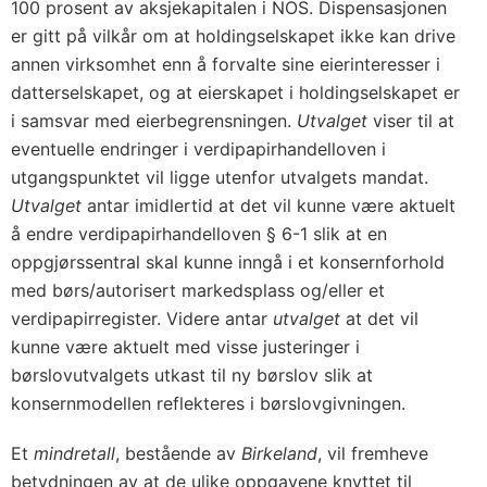
100 prosent av aksjekapitalen i NOS. Dispensasjonen
er gitt på vilkår om at holdingselskapet ikke kan drive
annen virksomhet enn å forvalte sine eierinteresser i
datterselskapet, og at eierskapet i holdingselskapet er
i samsvar med eierbegrensningen.
Utvalget
viser til at
eventuelle endringer i verdipapirhandelloven i
utgangspunktet vil ligge utenfor utvalgets mandat.
Utvalget
antar imidlertid at det vil kunne være aktuelt
å endre verdipapirhandelloven § 6-1 slik at en
oppgjørssentral skal kunne inngå i et konsernforhold
med børs/autorisert markedsplass og/eller et
verdipapirregister. Videre antar
utvalget
at det vil
kunne være aktuelt med visse justeringer i
børslovutvalgets utkast til ny børslov slik at
konsernmodellen reflekteres i børslovgivningen.
Et
mindretall
, bestående av
Birkeland
, vil fremheve
betydningen av at de ulike oppgavene knyttet til