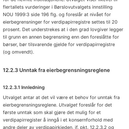
flertallets vurderinger i Børslovutvalgets innstilling
NOU 1999:3 side 196 flg. og foreslår at nivået for
eierbegrensninger for verdipapirregistre settes til 20
prosent. Det understrekes at i den grad lovgiver legger
til grunn en annen begrensning enn den foreslåtte for
børser, bør tilsvarende gjelde for verdipapirregistre
(og omvendt).
12.2.3 Unntak fra eierbegrensningsreglene
12.2.3.1 Innledning
Utvalget antar at det vil være et behov for unntak fra
eierbegrensningsreglene.
Utvalget
foreslår for det
første unntak som skal gjøre det mulig for et
verdipapirregister å inngå i et konsernforhold med
andre deler av verdipapirkjeden, jf. pkt. 12.2.3.2 og