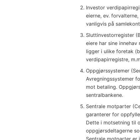
Investor verdipapirregi
eierne, ev. forvalterne,
vanligvis på samlekont
Sluttinvestorregister (
eiere har sine innehav 
ligger i ulike foretak (
verdipapirregistre, m.m
Oppgjørssystemer (Sec
Avregningssystemer for
mot betaling. Oppgjør
sentralbankene.
Sentrale motparter (C
garanterer for oppfyll
Dette i motsetning til
oppgjørsdeltagerne som
Sentrale motparter er 