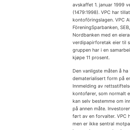
avskaffet 1. januar 1999 
(1479:1998). VPC har tilla
kontoföringslagen. VPC AB 
FöreningSparbanken, SEB
Nordbanken med en eieran
verdipapirforetak eier ti
gruppen har i en samarbe
kjøpe 11 prosent.
Den vanligste måten å ha f
dematerialisert form på en
Innmelding av rettsstiftels
kontofører, som normalt e
kan selv bestemme om innm
på annen måte. Investoren
ført av en forvalter. VPC 
men er ikke sentral motpa