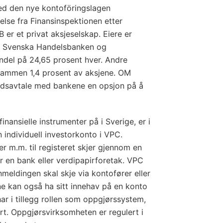
ved den nye kontoföringslagen
telse fra Finansinspektionen etter
er et privat aksjeselskap. Eiere er
, Svenska Handelsbanken og
del på 24,65 prosent hver. Andre
l sammen 1,4 prosent av aksjene. OM
idsavtale med bankene en opsjon på å
inansielle instrumenter på i Sverige, er i
 individuell investorkonto i VPC.
er m.m. til registeret skjer gjennom en
r en bank eller verdipapirforetak. VPC
eldingen skal skje via kontofører eller
e kan også ha sitt innehav på en konto
har i tillegg rollen som oppgjørssystem,
rt. Oppgjørsvirksomheten er regulert i