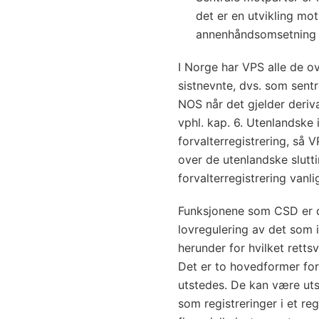
det er en utvikling mo
annenhåndsomsetning av
I Norge har VPS alle de o
sistnevnte, dvs. som sen
NOS når det gjelder deriva
vphl.
kap. 6
. Utenlandske 
forvalterregistrering, så 
over de utenlandske slutti
forvalterregistrering vanlig
Funksjonene som CSD er de
lovregulering av det som i
herunder for hvilket rettsv
Det er to hovedformer for
utstedes. De kan være uts
som registreringer i et reg