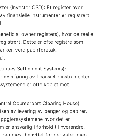
ster (Investor CSD): Et register hvor
 av finansielle instrumenter er registrert,
i.
Beneficial owner registers), hvor de reelle
registrert. Dette er ofte registre som
banker, verdipapirforetak,
.).
urities Settlement Systems):
 overføring av finansielle instrumenter
ssystemene er ofte koblet mot
entral Counterpart Clearing House)
elsen av levering av penger og papirer.
 oppgjørssystemene hvor det er
 er ansvarlig i forhold til hverandre.
i dag mest benyttet for derivater, men