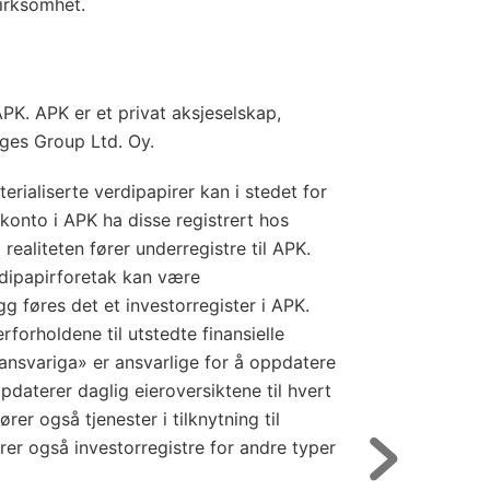
irksomhet.
PK. APK er et privat aksjeselskap,
nges Group Ltd. Oy.
rialiserte verdipapirer kan i stedet for
konto i APK ha disse registrert hos
realiteten fører underregistre til APK.
rdipapirforetak kan være
egg føres det et investorregister i APK.
erforholdene til utstedte finansielle
ransvariga» er ansvarlige for å oppdatere
pdaterer daglig eieroversiktene til hvert
rer også tjenester i tilknytning til
rer også investorregistre for andre typer