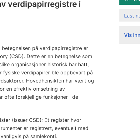
v verdipapirregistre i
Last 
Vis in
e betegnelsen på verdipapirregistre er
tory (CSD). Dette er en betegnelse som
like organisasjoner historisk har hatt,
r fysiske verdipapirer ble oppbevart på
kedsaktører. Hovedhensikten har vært og
 for en effektiv omsetning av
 ofte forskjellige funksjoner i de
ster (Issuer CSD): Et register hvor
strumenter er registrert, eventuelt med
 vanligvis på samlekonti.