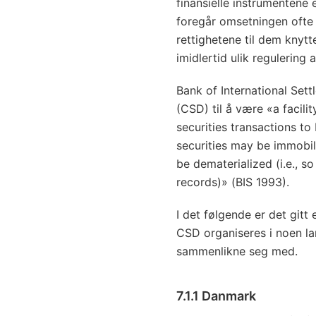
finansielle instrumentene
foregår omsetningen ofte 
rettighetene til dem knytte
imidlertid ulik regulering a
Bank of International Sett
(CSD) til å være «a facili
securities transactions t
securities may be immobil
be dematerialized (i.e., so
records)» (BIS 1993).
I det følgende er det git
CSD organiseres i noen l
sammenlikne seg med.
7.1.1 Danmark