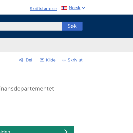
Norsk
Skriftstørrelse
Søk
Del
Kilde
Skriv ut
inansdepartementet
siden