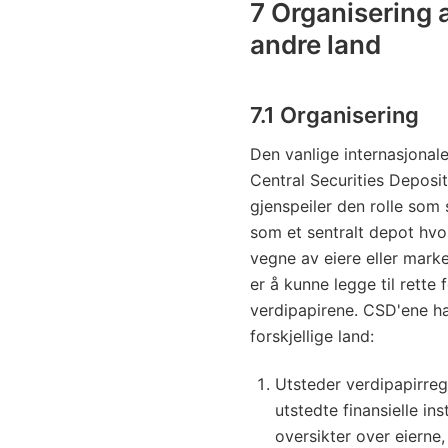
7 Organisering a
andre land
7.1 Organisering
Den vanlige internasjonal
Central Securities Deposi
gjenspeiler den rolle som s
som et sentralt depot hvo
vegne av eiere eller mar
er å kunne legge til rette
verdipapirene. CSD'ene har
forskjellige land:
Utsteder verdipapirregi
utstedte finansielle in
oversikter over eierne,