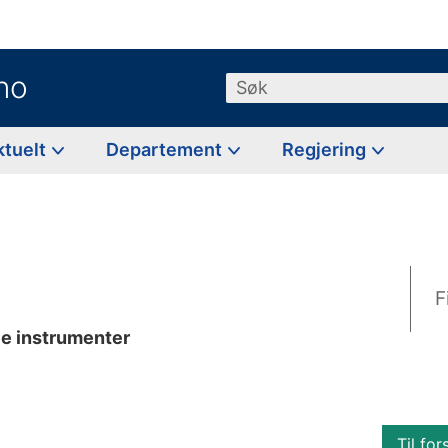
no
Søk
ktuelt
Departement
Regjering
F
le instrumenter
Til for