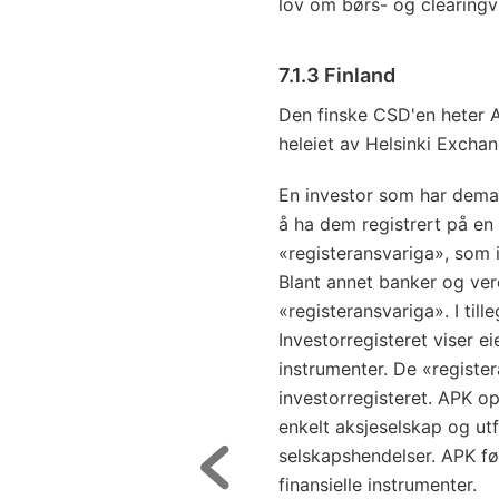
lov om børs- og clearingv
7.1.3 Finland
Den finske CSD'en heter A
heleiet av Helsinki Excha
En investor som har demate
å ha dem registrert på en 
«registeransvariga», som i 
Blant annet banker og ve
«registeransvariga». I till
Investorregisteret viser ei
instrumenter. De «registe
investorregisteret. APK op
enkelt aksjeselskap og utfø
selskapshendelser. APK fø
finansielle instrumenter.