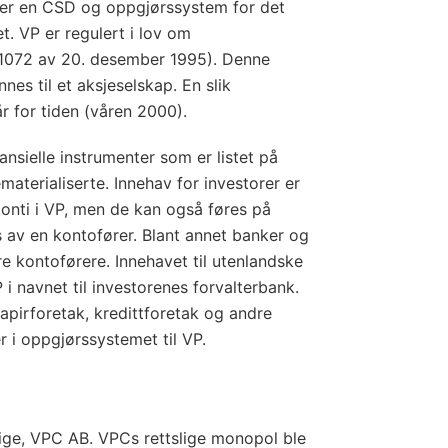
 er en CSD og oppgjørssystem for det
. VP er regulert i lov om
. 1072 av 20. desember 1995). Denne
es til et aksjeselskap. En slik
 for tiden (våren 2000).
nansielle instrumenter som er listet på
terialiserte. Innehav for investorer er
konti i VP, men de kan også føres på
s av en kontofører. Blant annet banker og
e kontoførere. Innehavet til utenlandske
P i navnet til investorenes forvalterbank.
apirforetak, kredittforetak og andre
 i oppgjørssystemet til VP.
ige, VPC AB. VPCs rettslige monopol ble