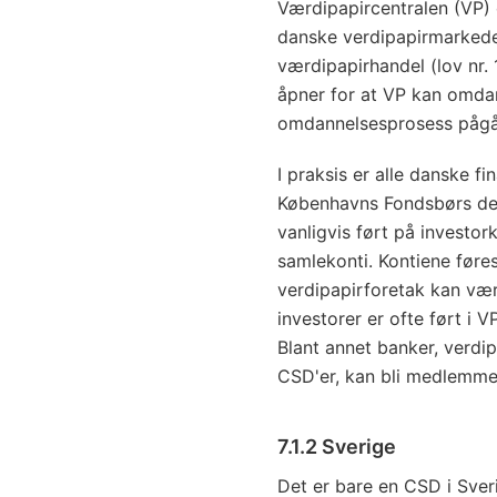
Værdipapircentralen (VP)
danske verdipapirmarkedet
værdipapirhandel (lov nr
åpner for at VP kan omdann
omdannelsesprosess pågår
I praksis er alle danske fi
Københavns Fondsbørs dema
vanligvis ført på investor
samlekonti. Kontiene føre
verdipapirforetak kan vær
investorer er ofte ført i V
Blant annet banker, verdip
CSD'er, kan bli medlemmer
7.1.2 Sverige
Det er bare en CSD i Sver