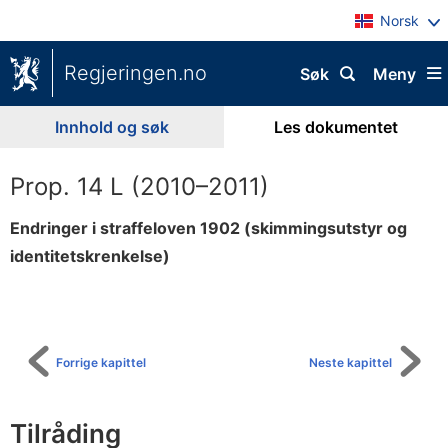
Norsk
Regjeringen.no
Søk
Meny
Innhold og søk
Les dokumentet
Prop. 14 L (2010–2011)
Endringer i straffeloven 1902 (skimmingsutstyr og
identitetskrenkelse)
Til
innholdsfortegnelse
Forrige kapittel
Neste kapittel
Tilråding