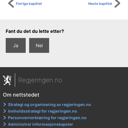
Forrige kapittel
Neste kapittel
Tilbakemeldingsskjema
Fant du det du lette etter?
Ja
Nei
Regjeringen.no
Om nettstedet
Strategi og organisering av regjeringen.no
Innholdsstrategi for regjeringen.no
Personvernerklæring for regjeringen.no
Administrer informasjonskapsler