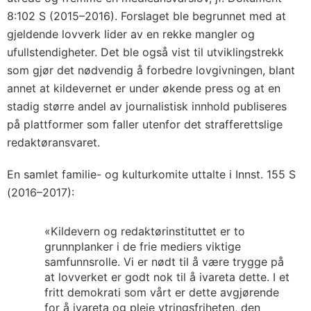
8:102 S (2015–2016). Forslaget ble begrunnet med at
gjeldende lovverk lider av en rekke mangler og
ufullstendigheter. Det ble også vist til utviklingstrekk
som gjør det nødvendig å forbedre lovgivningen, blant
annet at kildevernet er under økende press og at en
stadig større andel av journalistisk innhold publiseres
på plattformer som faller utenfor det strafferettslige
redaktøransvaret.
En samlet familie- og kulturkomite uttalte i Innst. 155 S
(2016–2017):
«Kildevern og redaktørinstituttet er to
grunnplanker i de frie mediers viktige
samfunnsrolle. Vi er nødt til å være trygge på
at lovverket er godt nok til å ivareta dette. I et
fritt demokrati som vårt er dette avgjørende
for å ivareta og pleie ytringsfriheten, den