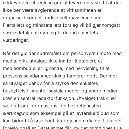
rekkevidden til reglene om kildevern og viste til at det
ikke bør være avgjørende at virksomheten er
organisert som et tradisjonelt massemedium.
Flertallets og mindretallets forslag vil bli gjennomgått i
større detalj i tilknytning til departementets
vurderinger.
Når det gjelder spørsmålet om personvern i møte med
media, gikk utvalget ikke inn for å etablere et
medieombud eller lignende, med henvisning til at
pressens selvdømmeordning fungerer godt. Derimot
så utvalget behov for å styrke den enkeltes
beskyttelse innenfor sosiale medier og andre medier
uten en sentral redaktørfunksjon. Utvalget trakk her
særlig fram informasjons- og hjelpetjenesten
slettmeg.no
som eksempel på et lavterskeltilbud som
kan bidra til å løse konflikter gjennom dialog. Utvalget
foreslo også at Datatilsynet får utvidet myndighet til å