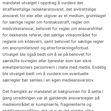
mandatet utvalget i oppdrag å vurdere det
strafferettslige redaktøransvaret, det sivilrettslige
ansvaret for eier eller utgiver av et medium, grunnlaget
for særlige regler om foretaksstraff, regler om
medvirkeransvar, behovet for regler om ansvarsfrihet
for dekkende referat, det saklige virkeområdet for
reglene om kildevern, samt behovet for særlige regler
om anonymitetsrett og etterforskningsforbud.
Utvalget ble også bedt om å se på behovet for
særskilte lovregler eller tjenester som kan sikre
enkeltpersoners personvern i møte med media. Endelig
ble utvalget bedt om å vurdere om eventuelle
særregler bør samles i en egen medieansvarslov.
Det framgikk av mandatet at bakgrunnen for å sette i
gang utredningen var at gjeldende ansvarsregler på
medieområdet er kompliserte, fragmenterte og
plattformspesifikke, det vil si at det gjelder ulike