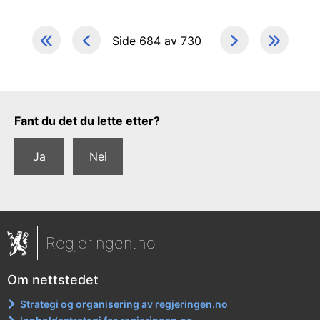
Side 684 av 730
Tilbakemeldingsskjema
Fant du det du lette etter?
Ja
Nei
Regjeringen.no
Om nettstedet
Strategi og organisering av regjeringen.no