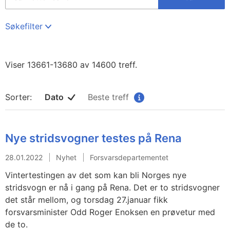
på
hele
regjeringen.no
Søkefilter
Viser 13661-13680 av 14600 treff.
Sorter:
Dato
Beste treff
Nye stridsvogner testes på Rena
28.01.2022
Nyhet
Forsvarsdepartementet
Vintertestingen av det som kan bli Norges nye
stridsvogn er nå i gang på Rena. Det er to stridsvogner
det står mellom, og torsdag 27.januar fikk
forsvarsminister Odd Roger Enoksen en prøvetur med
de to.