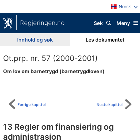
Norsk
Regjeringen.no
Søk
Meny
Innhold og søk
Les dokumentet
Ot.prp. nr. 57 (2000-2001)
Om lov om barnetrygd (barnetrygdloven)
Til
innholdsfortegnelse
Forrige kapittel
Neste kapittel
13 Regler om finansiering og
administrasjon