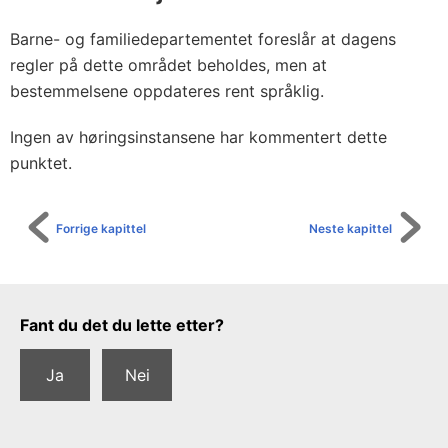
Barne- og familiedepartementet foreslår at dagens
regler på dette området beholdes, men at
bestemmelsene oppdateres rent språklig.
Ingen av høringsinstansene har kommentert dette
punktet.
Forrige kapittel
Neste kapittel
Tilbakemeldingsskjema
Fant du det du lette etter?
Ja
Nei