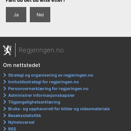
Fant du det du lette etter?
Ja
Nei
Regjeringen.no
Om nettstedet
Strategi og organisering av regjeringen.no
Innholdsstrategi for regjeringen.no
Personvernerklæring for regjeringen.no
Administrer informasjonskapsler
Tilgjengelighetserklæring
Bruks- og opphavsrett for bilder og videomateriale
Besøksstatistikk
Nyhetsvarsel
RSS