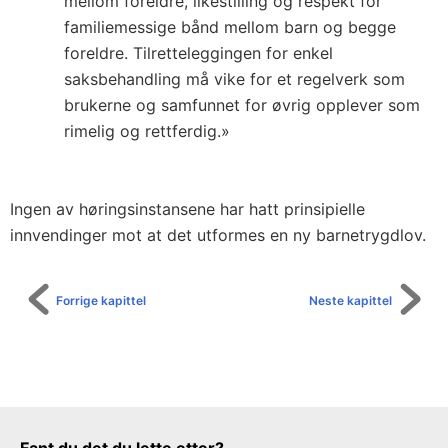
mellom foreldre, likestilling og respekt for
familiemessige bånd mellom barn og begge
foreldre. Tilretteleggingen for enkel
saksbehandling må vike for et regelverk som
brukerne og samfunnet for øvrig opplever som
rimelig og rettferdig.»
Ingen av høringsinstansene har hatt prinsipielle
innvendinger mot at det utformes en ny barnetrygdlov.
Forrige kapittel
Neste kapittel
Tilbakemeldingsskjema