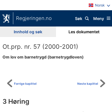
Norsk
Regjeringen.no
Søk
Meny
Innhold og søk
Les dokumentet
Ot.prp. nr. 57 (2000-2001)
Om lov om barnetrygd (barnetrygdloven)
Til
innholdsfortegnelse
Forrige kapittel
Neste kapittel
3 Høring