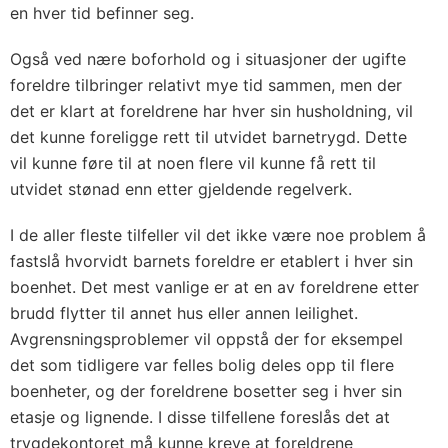
en hver tid befinner seg.
Også ved nære boforhold og i situasjoner der ugifte
foreldre tilbringer relativt mye tid sammen, men der
det er klart at foreldrene har hver sin husholdning, vil
det kunne foreligge rett til utvidet barnetrygd. Dette
vil kunne føre til at noen flere vil kunne få rett til
utvidet stønad enn etter gjeldende regelverk.
I de aller fleste tilfeller vil det ikke være noe problem å
fastslå hvorvidt barnets foreldre er etablert i hver sin
boenhet. Det mest vanlige er at en av foreldrene etter
brudd flytter til annet hus eller annen leilighet.
Avgrensningsproblemer vil oppstå der for eksempel
det som tidligere var felles bolig deles opp til flere
boenheter, og der foreldrene bosetter seg i hver sin
etasje og lignende. I disse tilfellene foreslås det at
trygdekontoret må kunne kreve at foreldrene