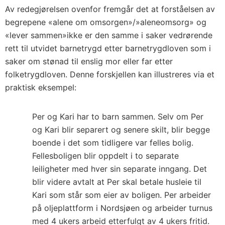
Av redegjørelsen ovenfor fremgår det at forståelsen av
begrepene «alene om omsorgen»/»aleneomsorg» og
«lever sammen»ikke er den samme i saker vedrørende
rett til utvidet barnetrygd etter barnetrygdloven som i
saker om stønad til enslig mor eller far etter
folketrygdloven. Denne forskjellen kan illustreres via et
praktisk eksempel:
Per og Kari har to barn sammen. Selv om Per
og Kari blir separert og senere skilt, blir begge
boende i det som tidligere var felles bolig.
Fellesboligen blir oppdelt i to separate
leiligheter med hver sin separate inngang. Det
blir videre avtalt at Per skal betale husleie til
Kari som står som eier av boligen. Per arbeider
på oljeplattform i Nordsjøen og arbeider turnus
med 4 ukers arbeid etterfulgt av 4 ukers fritid.