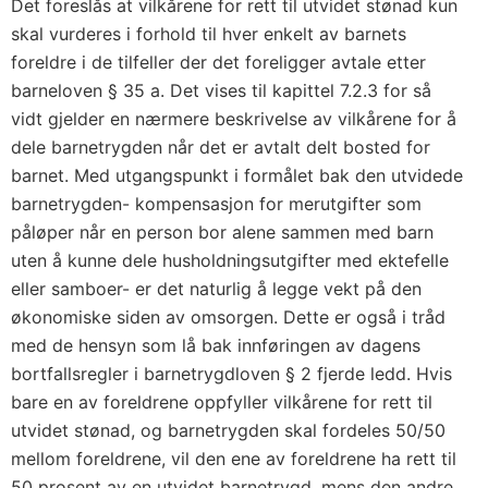
Det foreslås at vilkårene for rett til utvidet stønad kun
skal vurderes i forhold til hver enkelt av barnets
foreldre i de tilfeller der det foreligger avtale etter
barneloven § 35 a. Det vises til kapittel 7.2.3 for så
vidt gjelder en nærmere beskrivelse av vilkårene for å
dele barnetrygden når det er avtalt delt bosted for
barnet. Med utgangspunkt i formålet bak den utvidede
barnetrygden- kompensasjon for merutgifter som
påløper når en person bor alene sammen med barn
uten å kunne dele husholdningsutgifter med ektefelle
eller samboer- er det naturlig å legge vekt på den
økonomiske siden av omsorgen. Dette er også i tråd
med de hensyn som lå bak innføringen av dagens
bortfallsregler i barnetrygdloven § 2 fjerde ledd. Hvis
bare en av foreldrene oppfyller vilkårene for rett til
utvidet stønad, og barnetrygden skal fordeles 50/50
mellom foreldrene, vil den ene av foreldrene ha rett til
50 prosent av en utvidet barnetrygd, mens den andre