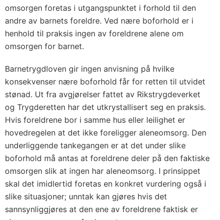
omsorgen foretas i utgangspunktet i forhold til den
andre av barnets foreldre. Ved nære boforhold er i
henhold til praksis ingen av foreldrene alene om
omsorgen for barnet.
Barnetrygdloven gir ingen anvisning på hvilke
konsekvenser nære boforhold får for retten til utvidet
stønad. Ut fra avgjørelser fattet av Rikstrygdeverket
og Trygderetten har det utkrystallisert seg en praksis.
Hvis foreldrene bor i samme hus eller leilighet er
hovedregelen at det ikke foreligger aleneomsorg. Den
underliggende tankegangen er at det under slike
boforhold må antas at foreldrene deler på den faktiske
omsorgen slik at ingen har aleneomsorg. I prinsippet
skal det imidlertid foretas en konkret vurdering også i
slike situasjoner; unntak kan gjøres hvis det
sannsynliggjøres at den ene av foreldrene faktisk er