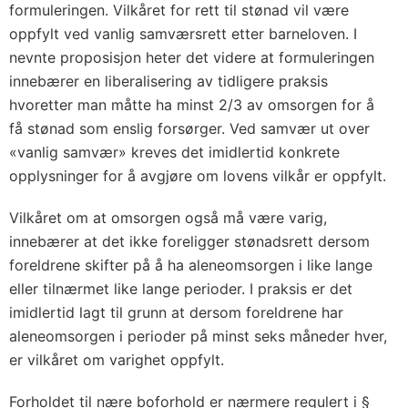
formuleringen. Vilkåret for rett til stønad vil være
oppfylt ved vanlig samværsrett etter barneloven. I
nevnte proposisjon heter det videre at formuleringen
innebærer en liberalisering av tidligere praksis
hvoretter man måtte ha minst 2/3 av omsorgen for å
få stønad som enslig forsørger. Ved samvær ut over
«vanlig samvær» kreves det imidlertid konkrete
opplysninger for å avgjøre om lovens vilkår er oppfylt.
Vilkåret om at omsorgen også må være varig,
innebærer at det ikke foreligger stønadsrett dersom
foreldrene skifter på å ha aleneomsorgen i like lange
eller tilnærmet like lange perioder. I praksis er det
imidlertid lagt til grunn at dersom foreldrene har
aleneomsorgen i perioder på minst seks måneder hver,
er vilkåret om varighet oppfylt.
Forholdet til nære boforhold er nærmere regulert i §