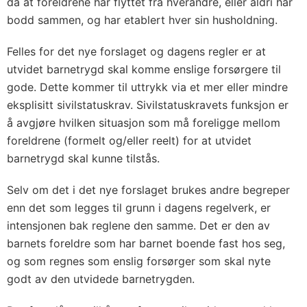
da at foreldrene har flyttet fra hverandre, eller aldri har
bodd sammen, og har etablert hver sin husholdning.
Felles for det nye forslaget og dagens regler er at
utvidet barnetrygd skal komme enslige forsørgere til
gode. Dette kommer til uttrykk via et mer eller mindre
eksplisitt sivilstatuskrav. Sivilstatuskravets funksjon er
å avgjøre hvilken situasjon som må foreligge mellom
foreldrene (formelt og/eller reelt) for at utvidet
barnetrygd skal kunne tilstås.
Selv om det i det nye forslaget brukes andre begreper
enn det som legges til grunn i dagens regelverk, er
intensjonen bak reglene den samme. Det er den av
barnets foreldre som har barnet boende fast hos seg,
og som regnes som enslig forsørger som skal nyte
godt av den utvidede barnetrygden.