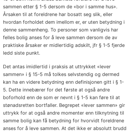
sammen etter § 1-5 dersom de «bor i samme hus».
Årsaken til at foreldrene har bosatt seg slik, eller
hvordan forholdet dem imellom er, er uten betydning i
denne sammenheng. To personer som vanligvis har
felles bolig anses for å leve sammen dersom de av
praktiske årsaker er midlertidig adskilt, jfr § 1-5 fjerde
ledd siste punkt.
Det antas imidlertid i praksis at uttrykket «lever
sammen» i § 15-5 må tolkes selvstendig og dermed
kan ha en videre betydning enn definisjonen gitt i § 1-
5. Dette innebærer for det første at også andre
boforhold enn de som er nevnt i § 1-5 kan føre til at
stønadsretten bortfaller. Begrepet «lever sammen» gir
uttrykk for at også andre momenter enn tilknytning til
samme bolig kan få betydning for hvorvidt foreldrene
anses for å leve sammen. At det ikke er absolutt brudd