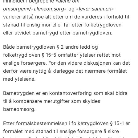
Innholdet i begrepene
«alene om
omsorgen»/»aleneomsorg»
og
«lever sammen»
varierer altså noe alt etter om de vurderes i forhold til
stønad til enslig mor eller far etter folketrygdloven
eller utvidet barnetrygd etter barnetrygdloven.
Både barnetrygdloven § 2 andre ledd og
folketrygdloven § 15-5 omfatter ytelser rettet mot
enslige forsørgere. For den videre diskusjonen kan det
derfor være nyttig å klarlegge det nærmere formålet
med ytelsene.
Barnetrygden er en kontantoverføring som skal bidra
til å kompensere merutgifter som skyldes
barneomsorg.
Etter formålsbestemmelsen i folketrygdloven § 15-1 er
formålet med stønad til enslige forsørgere å sikre