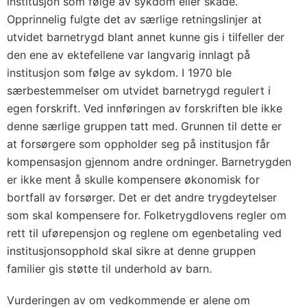
institusjon som følge av sykdom eller skade.
Opprinnelig fulgte det av særlige retningslinjer at
utvidet barnetrygd blant annet kunne gis i tilfeller der
den ene av ektefellene var langvarig innlagt på
institusjon som følge av sykdom. I 1970 ble
særbestemmelser om utvidet barnetrygd regulert i
egen forskrift. Ved innføringen av forskriften ble ikke
denne særlige gruppen tatt med. Grunnen til dette er
at forsørgere som oppholder seg på institusjon får
kompensasjon gjennom andre ordninger. Barnetrygden
er ikke ment å skulle kompensere økonomisk for
bortfall av forsørger. Det er det andre trygdeytelser
som skal kompensere for. Folketrygdlovens regler om
rett til uførepensjon og reglene om egenbetaling ved
institusjonsopphold skal sikre at denne gruppen
familier gis støtte til underhold av barn.
Vurderingen av om vedkommende er alene om