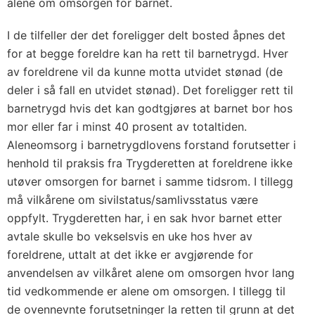
alene om omsorgen for barnet.
I de tilfeller der det foreligger delt bosted åpnes det
for at begge foreldre kan ha rett til barnetrygd. Hver
av foreldrene vil da kunne motta utvidet stønad (de
deler i så fall en utvidet stønad). Det foreligger rett til
barnetrygd hvis det kan godtgjøres at barnet bor hos
mor eller far i minst 40 prosent av totaltiden.
Aleneomsorg i barnetrygdlovens forstand forutsetter i
henhold til praksis fra Trygderetten at foreldrene ikke
utøver omsorgen for barnet i samme tidsrom. I tillegg
må vilkårene om sivilstatus/samlivsstatus være
oppfylt. Trygderetten har, i en sak hvor barnet etter
avtale skulle bo vekselsvis en uke hos hver av
foreldrene, uttalt at det ikke er avgjørende for
anvendelsen av vilkåret alene om omsorgen hvor lang
tid vedkommende er alene om omsorgen. I tillegg til
de ovennevnte forutsetninger la retten til grunn at det