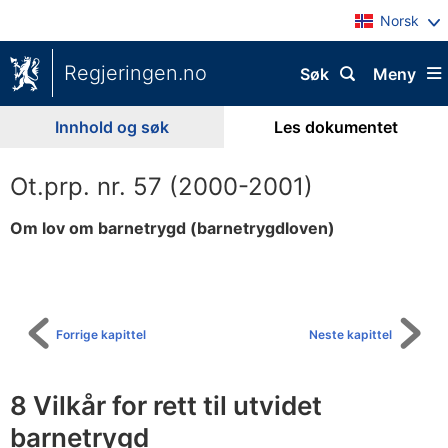
Norsk
Regjeringen.no
Søk
Meny
Innhold og søk
Les dokumentet
Ot.prp. nr. 57 (2000-2001)
Om lov om barnetrygd (barnetrygdloven)
Til
innholdsfortegnelse
Forrige kapittel
Neste kapittel
8 Vilkår for rett til utvidet
barnetrygd