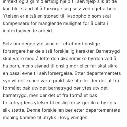
inntekt og å gi midlertidig hjelp til selvhjelp slik at de
kan bli i stand til å forsørge seg selv ved eget arbeid.
Ytelsen er altså en stønad til livsopphold som skal
kompensere for manglende mulighet for å delta i
inntektsgivende arbeid.
Selv om begge ytelsene er rettet mot enslige
forsørgere har de altså forskjellig karakter. Barnetrygd
skal være med å lette den økonomiske byrden ved å
ha barn, mens stønad til enslig mor eller far skal sikre
en basal evne til selvforsørgelse. Etter departementets
syn vil det kunne være praktiske tilfeller der det ut fra
formålet bak utvidet barnetrygd bør ytes utvidet
barnetrygd, men der det ut fra formålet bak
folketrygdens ytelser til enslig forsørger ikke bør gis
slik støtte. Denne forskjellen bør etter departementets
mening komme til utrykk i lovgivningen.