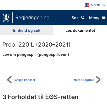
Norsk
Regjeringen.no
Søk
Meny
Innhold og søk
Les dokumentet
Prop. 220 L (2020–2021)
Lov om pengespill (pengespilloven)
Til
innholdsfortegnelse
Forrige kapittel
Neste kapittel
3 Forholdet til EØS-retten