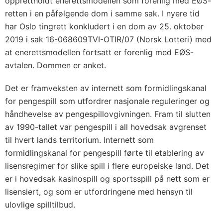
opprettholdt enerettsmodellen som forenlig med EØS-
retten i en påfølgende dom i samme sak. I nyere tid
har Oslo tingrett konkludert i en dom av 25. oktober
2019 i sak 16-068609TVI-OTIR/07 (Norsk Lotteri) med
at enerettsmodellen fortsatt er forenlig med EØS-
avtalen. Dommen er anket.
Det er framveksten av internett som formidlingskanal
for pengespill som utfordrer nasjonale reguleringer og
håndhevelse av pengespillovgivningen. Fram til slutten
av 1990-tallet var pengespill i all hovedsak avgrenset
til hvert lands territorium. Internett som
formidlingskanal for pengespill førte til etablering av
lisensregimer for slike spill i flere europeiske land. Det
er i hovedsak kasinospill og sportsspill på nett som er
lisensiert, og som er utfordringene med hensyn til
ulovlige spilltilbud.