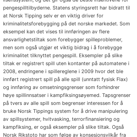
pengespilltilbyderne. Statens styringsrett har bidratt til
at Norsk Tipping selv er en viktig driver for
kriminalitetsforebygging på det norske markedet. Som
eksempel kan det vises til innføringen av flere
ansvarlighetstiltak som forebygger spilleproblemer,
men som også utgjør et viktig bidrag i å forebygge
kriminalitet tilknyttet pengespill. Eksempler på slike
tiltak er registrert spill uten kontanter på automatene i
2008, endringene i spillereglene i 2009 hvor det ble
innført registrert spill på alle spill (unntatt fysisk Flax)
og innføring av omsetningsgrenser som forhindrer
høye spillinnsatser i kampfiksingsøyemed. Tapsgrenser
på tvers av alle spill som begrenser interessen for å
bruke Norsk Tippings system for å drive manipulering
av spillsystemer, hvitvasking, terrorfinansiering og
kampfiksing, er også eksempler på slike tiltak. Også
Norsk Rikstoto har som følge av konsesjonsvilkår fra