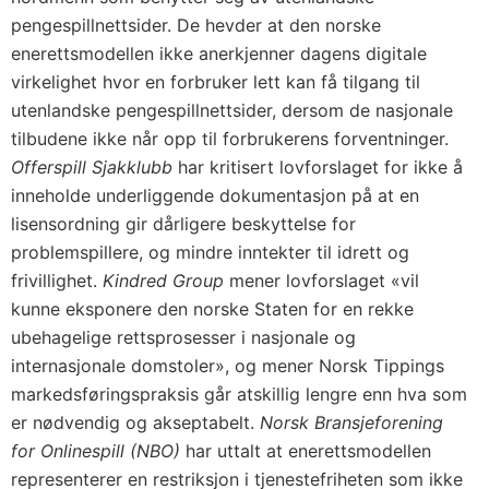
pengespillnettsider. De hevder at den norske
enerettsmodellen ikke anerkjenner dagens digitale
virkelighet hvor en forbruker lett kan få tilgang til
utenlandske pengespillnettsider, dersom de nasjonale
tilbudene ikke når opp til forbrukerens forventninger.
Offerspill Sjakklubb
har kritisert lovforslaget for ikke å
inneholde underliggende dokumentasjon på at en
lisensordning gir dårligere beskyttelse for
problemspillere, og mindre inntekter til idrett og
frivillighet.
Kindred Group
mener lovforslaget «vil
kunne eksponere den norske Staten for en rekke
ubehagelige rettsprosesser i nasjonale og
internasjonale domstoler», og mener Norsk Tippings
markedsføringspraksis går atskillig lengre enn hva som
er nødvendig og akseptabelt.
Norsk Bransjeforening
for Onlinespill (NBO)
har uttalt at enerettsmodellen
representerer en restriksjon i tjenestefriheten som ikke