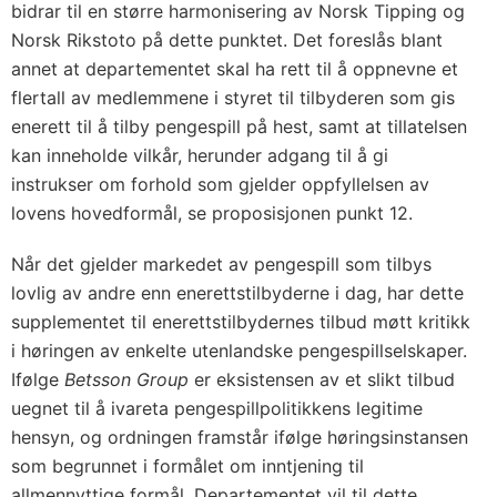
bidrar til en større harmonisering av Norsk Tipping og
Norsk Rikstoto på dette punktet. Det foreslås blant
annet at departementet skal ha rett til å oppnevne et
flertall av medlemmene i styret til tilbyderen som gis
enerett til å tilby pengespill på hest, samt at tillatelsen
kan inneholde vilkår, herunder adgang til å gi
instrukser om forhold som gjelder oppfyllelsen av
lovens hovedformål, se proposisjonen punkt 12.
Når det gjelder markedet av pengespill som tilbys
lovlig av andre enn enerettstilbyderne i dag, har dette
supplementet til enerettstilbydernes tilbud møtt kritikk
i høringen av enkelte utenlandske pengespillselskaper.
Ifølge
Betsson Group
er eksistensen av et slikt tilbud
uegnet til å ivareta pengespillpolitikkens legitime
hensyn, og ordningen framstår ifølge høringsinstansen
som begrunnet i formålet om inntjening til
allmennyttige formål. Departementet vil til dette