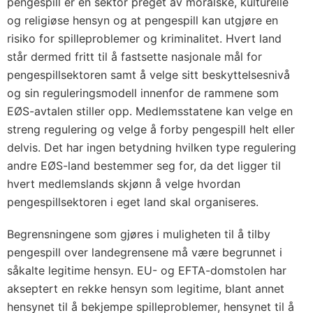
pengespill er en sektor preget av moralske, kulturelle
og religiøse hensyn og at pengespill kan utgjøre en
risiko for spilleproblemer og kriminalitet. Hvert land
står dermed fritt til å fastsette nasjonale mål for
pengespillsektoren samt å velge sitt beskyttelsesnivå
og sin reguleringsmodell innenfor de rammene som
EØS-avtalen stiller opp. Medlemsstatene kan velge en
streng regulering og velge å forby pengespill helt eller
delvis. Det har ingen betydning hvilken type regulering
andre EØS-land bestemmer seg for, da det ligger til
hvert medlemslands skjønn å velge hvordan
pengespillsektoren i eget land skal organiseres.
Begrensningene som gjøres i muligheten til å tilby
pengespill over landegrensene må være begrunnet i
såkalte legitime hensyn. EU- og EFTA-domstolen har
akseptert en rekke hensyn som legitime, blant annet
hensynet til å bekjempe spilleproblemer, hensynet til å