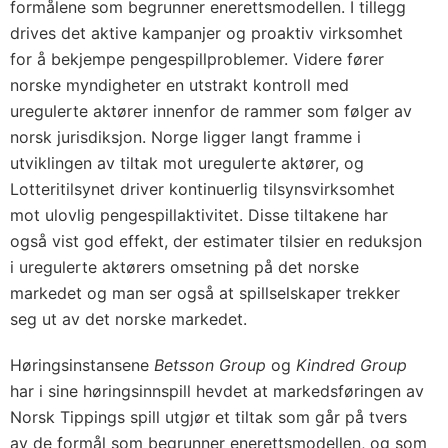
formålene som begrunner enerettsmodellen. I tillegg
drives det aktive kampanjer og proaktiv virksomhet
for å bekjempe pengespillproblemer. Videre fører
norske myndigheter en utstrakt kontroll med
uregulerte aktører innenfor de rammer som følger av
norsk jurisdiksjon. Norge ligger langt framme i
utviklingen av tiltak mot uregulerte aktører, og
Lotteritilsynet driver kontinuerlig tilsynsvirksomhet
mot ulovlig pengespillaktivitet. Disse tiltakene har
også vist god effekt, der estimater tilsier en reduksjon
i uregulerte aktørers omsetning på det norske
markedet og man ser også at spillselskaper trekker
seg ut av det norske markedet.
Høringsinstansene
Betsson Group
og
Kindred Group
har i sine høringsinnspill hevdet at markedsføringen av
Norsk Tippings spill utgjør et tiltak som går på tvers
av de formål som begrunner enerettsmodellen, og som