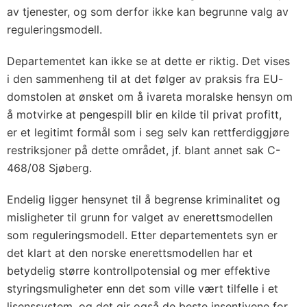
av tjenester, og som derfor ikke kan begrunne valg av
reguleringsmodell.
Departementet kan ikke se at dette er riktig. Det vises
i den sammenheng til at det følger av praksis fra EU-
domstolen at ønsket om å ivareta moralske hensyn om
å motvirke at pengespill blir en kilde til privat profitt,
er et legitimt formål som i seg selv kan rettferdiggjøre
restriksjoner på dette området, jf. blant annet sak C-
468/08 Sjøberg.
Endelig ligger hensynet til å begrense kriminalitet og
misligheter til grunn for valget av enerettsmodellen
som reguleringsmodell. Etter departementets syn er
det klart at den norske enerettsmodellen har et
betydelig større kontrollpotensial og mer effektive
styringsmuligheter enn det som ville vært tilfelle i et
lisenssystem, og det gir også de beste insentivene for