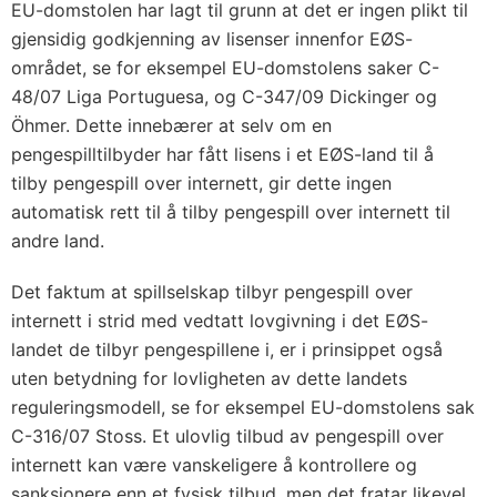
EU-domstolen har lagt til grunn at det er ingen plikt til
gjensidig godkjenning av lisenser innenfor EØS-
området, se for eksempel EU-domstolens saker C-
48/07 Liga Portuguesa, og C-347/09 Dickinger og
Öhmer. Dette innebærer at selv om en
pengespilltilbyder har fått lisens i et EØS-land til å
tilby pengespill over internett, gir dette ingen
automatisk rett til å tilby pengespill over internett til
andre land.
Det faktum at spillselskap tilbyr pengespill over
internett i strid med vedtatt lovgivning i det EØS-
landet de tilbyr pengespillene i, er i prinsippet også
uten betydning for lovligheten av dette landets
reguleringsmodell, se for eksempel EU-domstolens sak
C-316/07 Stoss. Et ulovlig tilbud av pengespill over
internett kan være vanskeligere å kontrollere og
sanksjonere enn et fysisk tilbud, men det fratar likevel