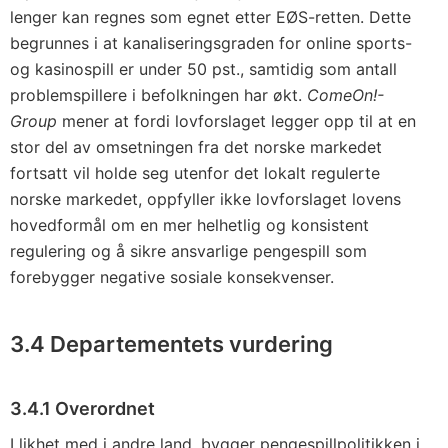
lenger kan regnes som egnet etter EØS-retten. Dette
begrunnes i at kanaliseringsgraden for online sports-
og kasinospill er under 50 pst., samtidig som antall
problemspillere i befolkningen har økt.
ComeOn!-
Group
mener at fordi lovforslaget legger opp til at en
stor del av omsetningen fra det norske markedet
fortsatt vil holde seg utenfor det lokalt regulerte
norske markedet, oppfyller ikke lovforslaget lovens
hovedformål om en mer helhetlig og konsistent
regulering og å sikre ansvarlige pengespill som
forebygger negative sosiale konsekvenser.
3.4 Departementets vurdering
3.4.1 Overordnet
I likhet med i andre land, bygger pengespillpolitikken i