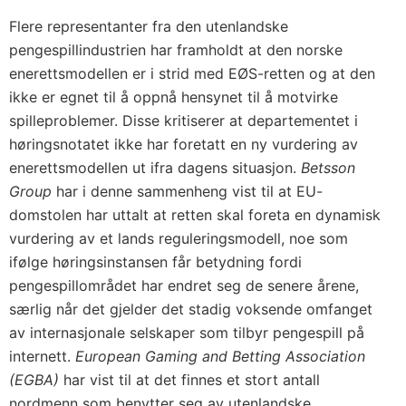
Flere representanter fra den utenlandske
pengespillindustrien har framholdt at den norske
enerettsmodellen er i strid med EØS-retten og at den
ikke er egnet til å oppnå hensynet til å motvirke
spilleproblemer. Disse kritiserer at departementet i
høringsnotatet ikke har foretatt en ny vurdering av
enerettsmodellen ut ifra dagens situasjon.
Betsson
Group
har i denne sammenheng vist til at EU-
domstolen har uttalt at retten skal foreta en dynamisk
vurdering av et lands reguleringsmodell, noe som
ifølge høringsinstansen får betydning fordi
pengespillområdet har endret seg de senere årene,
særlig når det gjelder det stadig voksende omfanget
av internasjonale selskaper som tilbyr pengespill på
internett.
European Gaming and Betting Association
(EGBA)
har vist til at det finnes et stort antall
nordmenn som benytter seg av utenlandske