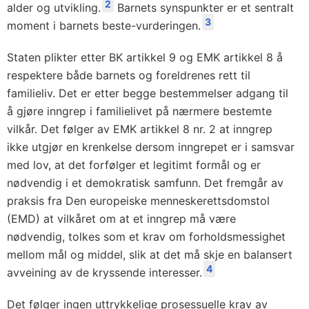
2
alder og utvikling.
Barnets synspunkter er et sentralt
3
moment i barnets beste-vurderingen.
Staten plikter etter BK artikkel 9 og EMK artikkel 8 å
respektere både barnets og foreldrenes rett til
familieliv. Det er etter begge bestemmelser adgang til
å gjøre inngrep i familielivet på nærmere bestemte
vilkår. Det følger av EMK artikkel 8 nr. 2 at inngrep
ikke utgjør en krenkelse dersom inngrepet er i samsvar
med lov, at det forfølger et legitimt formål og er
nødvendig i et demokratisk samfunn. Det fremgår av
praksis fra Den europeiske menneskerettsdomstol
(EMD) at vilkåret om at et inngrep må være
nødvendig, tolkes som et krav om forholdsmessighet
mellom mål og middel, slik at det må skje en balansert
4
avveining av de kryssende interesser.
Det følger ingen uttrykkelige prosessuelle krav av