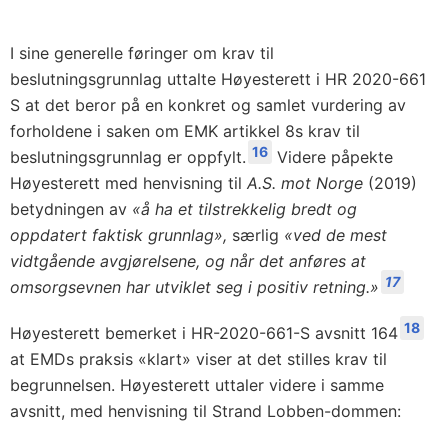
I sine generelle føringer om krav til
beslutningsgrunnlag uttalte Høyesterett i HR 2020-661
S at det beror på en konkret og samlet vurdering av
forholdene i saken om EMK artikkel 8s krav til
16
beslutningsgrunnlag er oppfylt.
Videre påpekte
Høyesterett med henvisning til
A.S. mot Norge
(2019)
betydningen av
«å ha et tilstrekkelig bredt og
oppdatert faktisk grunnlag»,
særlig
«ved de mest
vidtgående avgjørelsene, og når det anføres at
17
omsorgsevnen har utviklet seg i positiv retning.»
18
Høyesterett bemerket i HR-2020-661-S avsnitt 164
at EMDs praksis «klart» viser at det stilles krav til
begrunnelsen. Høyesterett uttaler videre i samme
avsnitt, med henvisning til Strand Lobben-dommen: