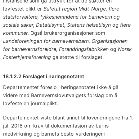
instansene som ga uttrykk for at de støtter en
lovfestet plikt er
Bufetat region Midt-Norge, flere
statsforvaltere, fylkesnemndene for barnevern og
sosiale saker, Datatilsynet, Statens helsetilsyn
og
flere
kommuner.
Også brukerorganisasjoner som
Landsforeningen for barnevernsbarn, Organisasjonen
for barnevernsforeldre, Forandringsfabrikken
og
Norsk
Fosterhjemsforening
ga støtte til forslaget.
18.1.2.2 Forslaget i høringsnotatet
Departementet foreslo i høringsnotatet ikke å gå
videre med Barnevernslovutvalgets forslag om å
lovfeste en journalplikt.
Departementet viste blant annet til lovendringene fra 1.
juli 2018 om krav til dokumentasjon av barns
medvirkning og barnets beste-vurderinger i