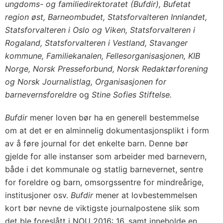
ungdoms- og familiedirektoratet (Bufdir), Bufetat
region øst, Barneombudet, Statsforvalteren Innlandet,
Statsforvalteren i Oslo og Viken, Statsforvalteren i
Rogaland, Statsforvalteren i Vestland, Stavanger
kommune, Familiekanalen, Fellesorganisasjonen, KIB
Norge, Norsk Presseforbund, Norsk Redaktørforening
og Norsk Journalistlag, Organisasjonen for
barnevernsforeldre
og
Stine Sofies Stiftelse.
Bufdir
mener loven bør ha en generell bestemmelse
om at det er en alminnelig dokumentasjonsplikt i form
av å føre journal for det enkelte barn. Denne bør
gjelde for alle instanser som arbeider med barnevern,
både i det kommunale og statlig barnevernet, sentre
for foreldre og barn, omsorgssentre for mindreårige,
institusjoner osv.
Bufdir
mener at lovbestemmelsen
kort bør nevne de viktigste journalpostene slik som
det ble foreslått i NOU 2016: 16, samt inneholde en