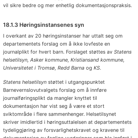
vil sikre bedre og mer enhetlig dokumentasjonspraksis.
18.1.3 Høringsinstansenes syn
I overkant av 20 høringsinstanser har uttalt seg om
departementets forslag om å ikke lovfeste en
journalplikt for hvert barn. Forslaget støttes av
Statens
helsetilsyn, Asker kommune, Kristiansand kommune,
Universitetet i Tromsø, Redd Barna
og
KS
.
Statens helsetilsyn
støttet i utgangspunktet
Barnevernslovutvalgets forslag om å innføre
journalføringsplikt da mangler knyttet til
dokumentasjon har vist seg å være et stort
sviktområde i flere sammenhenger. Helsetilsynet
skriver imidlertid i høringsuttalelsen at departementets
tydeliggjøring av forsvarlighetskravet og kravene til
dokumentasjon av faglige vurderinger som ble innført i