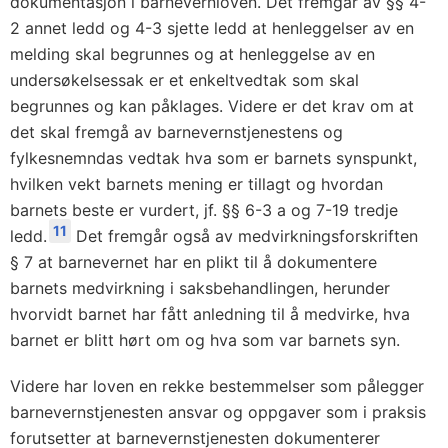
dokumentasjon i barnevernloven. Det fremgår av §§ 4-
2 annet ledd og 4-3 sjette ledd at henleggelser av en
melding skal begrunnes og at henleggelse av en
undersøkelsessak er et enkeltvedtak som skal
begrunnes og kan påklages. Videre er det krav om at
det skal fremgå av barnevernstjenestens og
fylkesnemndas vedtak hva som er barnets synspunkt,
hvilken vekt barnets mening er tillagt og hvordan
barnets beste er vurdert, jf. §§ 6-3 a og 7-19 tredje
11
ledd.
Det fremgår også av medvirkningsforskriften
§ 7 at barnevernet har en plikt til å dokumentere
barnets medvirkning i saksbehandlingen, herunder
hvorvidt barnet har fått anledning til å medvirke, hva
barnet er blitt hørt om og hva som var barnets syn.
Videre har loven en rekke bestemmelser som pålegger
barnevernstjenesten ansvar og oppgaver som i praksis
forutsetter at barnevernstjenesten dokumenterer