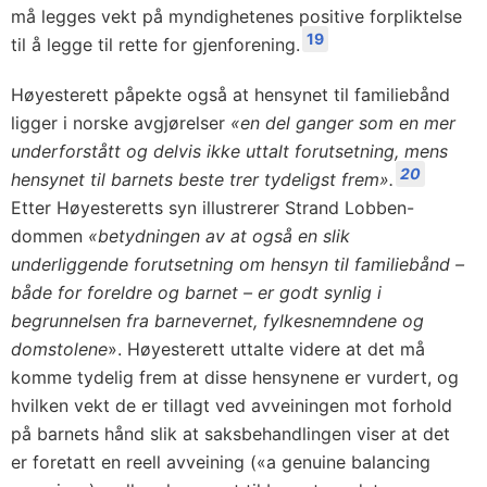
må legges vekt på myndighetenes positive forpliktelse
19
til å legge til rette for gjenforening.
Høyesterett påpekte også at hensynet til familiebånd
ligger i norske avgjørelser
«en del ganger som en mer
underforstått og delvis ikke uttalt forutsetning, mens
20
hensynet til barnets beste trer tydeligst frem».
Etter Høyesteretts syn illustrerer Strand Lobben-
dommen
«betydningen av at også en slik
underliggende forutsetning om hensyn til familiebånd –
både for foreldre og barnet – er godt synlig i
begrunnelsen fra barnevernet, fylkesnemndene og
domstolene
». Høyesterett uttalte videre at det må
komme tydelig frem at disse hensynene er vurdert, og
hvilken vekt de er tillagt ved avveiningen mot forhold
på barnets hånd slik at saksbehandlingen viser at det
er foretatt en reell avveining («a genuine balancing