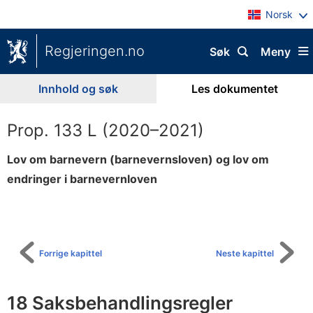
Norsk
Regjeringen.no
Søk
Meny
Innhold og søk
Les dokumentet
Prop. 133 L (2020–2021)
Lov om barnevern (barnevernsloven) og lov om
endringer i barnevernloven
Til
innholdsfortegnelse
Forrige kapittel
Neste kapittel
18 Saksbehandlingsregler