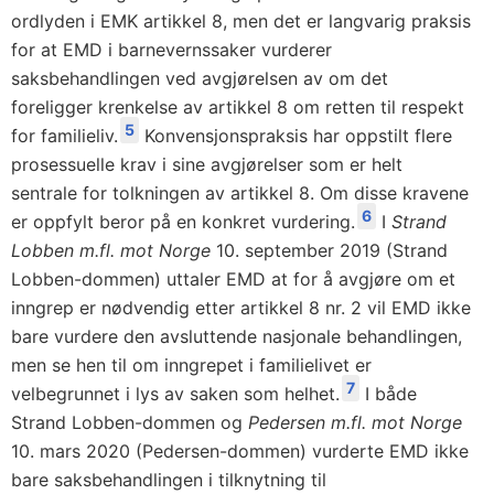
ordlyden i EMK artikkel 8, men det er langvarig praksis
for at EMD i barnevernssaker vurderer
saksbehandlingen ved avgjørelsen av om det
foreligger krenkelse av artikkel 8 om retten til respekt
5
for familieliv.
Konvensjonspraksis har oppstilt flere
prosessuelle krav i sine avgjørelser som er helt
sentrale for tolkningen av artikkel 8. Om disse kravene
6
er oppfylt beror på en konkret vurdering.
I
Strand
Lobben m.fl. mot Norge
10. september 2019 (Strand
Lobben-dommen) uttaler EMD at for å avgjøre om et
inngrep er nødvendig etter artikkel 8 nr. 2 vil EMD ikke
bare vurdere den avsluttende nasjonale behandlingen,
men se hen til om inngrepet i familielivet er
7
velbegrunnet i lys av saken som helhet.
I både
Strand Lobben-dommen og
Pedersen m.fl. mot Norge
10. mars 2020 (Pedersen-dommen) vurderte EMD ikke
bare saksbehandlingen i tilknytning til