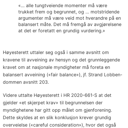
«… alle tungtveiende momenter må være
trukket frem og begrunnet, og … motstridende
argumenter må være veid mot hverandre på en
balansert måte. Det må fremgå av avgjørelsene
at det er foretatt en grundig vurdering.»
Høyesterett uttaler seg også i samme avsnitt om
kravene til avveining av hensyn og det grunnleggende
kravet om at nasjonale myndigheter må foreta en
balansert avveining («fair balance»), jf. Strand Lobben-
dommen avsnitt 203.
Videre uttalte Høyesterett i HR 2020-661-S at det
gjelder «et skjerpet krav» til begrunnelsen der
myndighetene har gitt opp målet om gjenforening.
Dette skyldes at en slik konklusjon krever grundig
overveielse («careful consideration»), hvor det også