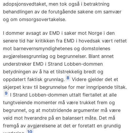
adopsjonsvedtaket, men tok også i betraktning
behandlingen av de forutgående sakene om samvær
og om omsorgsovertakelse.
I dommer avsagt av EMD i saker mot Norge i den
senere tid har kritikken fra EMD i hovedsak vært rettet
mot barnevernsmyndighetenes og domstolenes
avgjørelsesgrunnlag og begrunnelser. Blant annet
understreker EMD i Strand Lobben-dommen
betydningen av å ha et tilstrekkelig bredt og
8
oppdatert faktisk grunnlag.
Videre gjelder det et
skjerpet krav til begrunnelse for mer inngripende tiltak.
9
I Strand Lobben-dommen uttalt flertallet at alle
tungtveiende momenter må være trukket frem og
begrunnet, og at motstridende argumenter må være
veid mot hverandre på en balansert måte. Det må
fremgå av avgjørelsene at det er foretatt en grundig
10