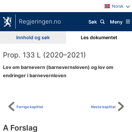
Norsk
Regjeringen.no
Søk
Meny
Innhold og søk
Les dokumentet
Prop. 133 L (2020–2021)
Lov om barnevern (barnevernsloven) og lov om
endringer i barnevernloven
Til
innholdsfortegnelse
Forrige kapittel
Neste kapittel
A Forslag