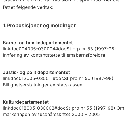
fattet følgende vedtak:
1.Proposisjoner og meldinger
Barne- og familiedepartementet
link
doc
004005-030004
#doc
St prp nr 53 (1997-98)
Innføring av kontantstøtte til småbarnsforeldre
Justis- og politidepartementet
link
doc
012005-030011
#doc
St prp nr 50 (1997-98)
Billighetserstatninger av statskassen
Kulturdepartementet
link
doc
018005-030002
#doc
St prp nr 55 (1997-98)
Om
markeringen av tusenårsskiftet 2000 – 2005