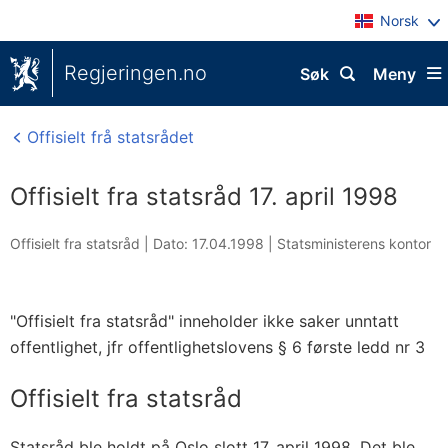
Norsk
Regjeringen.no
Søk
Meny
Offisielt frå statsrådet
Offisielt fra statsråd 17. april 1998
Offisielt fra statsråd |
Dato: 17.04.1998
|
Statsministerens kontor
"Offisielt fra statsråd" inneholder ikke saker unntatt
offentlighet, jfr offentlighetslovens § 6 første ledd nr 3
Offisielt fra statsråd
Statsråd ble holdt på Oslo slott 17. april 1998. Det ble