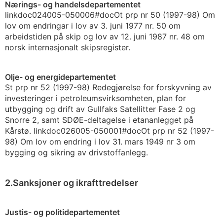
Nærings- og handelsdepartementet
link
doc
024005-050006
#doc
Ot prp nr 50 (1997-98)
Om
lov om endringar i lov av 3. juni 1977 nr. 50 om
arbeidstiden på skip og lov av 12. juni 1987 nr. 48 om
norsk internasjonalt skipsregister.
Olje- og energidepartementet
St prp nr 52 (1997-98) Redegjørelse for forskyvning av
investeringer i petroleumsvirksomheten, plan for
utbygging og drift av Gullfaks Satellitter Fase 2 og
Snorre 2, samt SDØE-deltagelse i etananlegget på
Kårstø.
link
doc
026005-050001
#doc
Ot prp nr 52 (1997-
98)
Om lov om endring i lov 31. mars 1949 nr 3 om
bygging og sikring av drivstoffanlegg.
2.Sanksjoner og ikrafttredelser
Justis- og politidepartementet