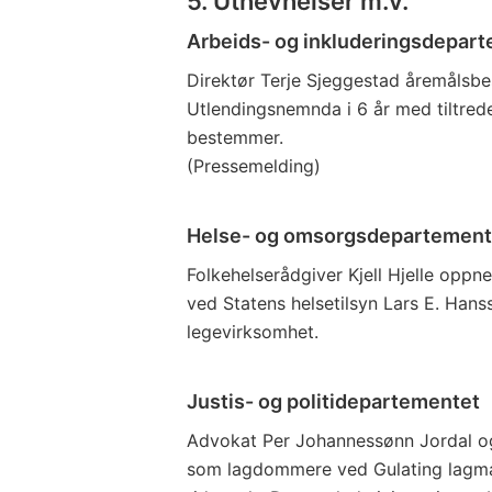
5. Utnevnelser m.v.
Arbeids- og inkluderingsdepar
Direktør Terje Sjeggestad åremålsbe
Utlendingsnemnda i 6 år med tiltred
bestemmer.
(Pressemelding)
Helse- og omsorgsdepartement
Folkehelserådgiver Kjell Hjelle oppn
ved Statens helsetilsyn Lars E. Hans
legevirksomhet.
Justis- og politidepartementet
Advokat Per Johannessønn Jordal o
som lagdommere ved Gulating lagman