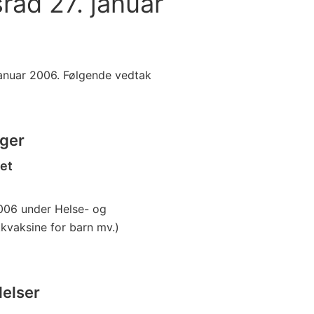
tsråd 27. januar
 januar 2006. Følgende vedtak
nger
et
2006 under Helse- og
vaksine for barn mv.)
delser