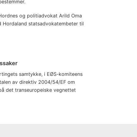
 bestemmer.
Hordnes og politiadvokat Arild Oma
d Hordaland statsadvokatembeter til
kssaker
rtingets samtykke, i EØS-komiteens
talen av direktiv 2004/54/EF om
 på det transeuropeiske vegnettet