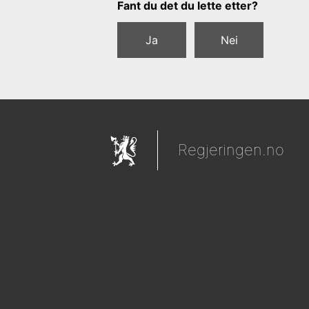
Tilbakemeldingsskjema
Fant du det du lette etter?
Ja
Nei
Regjeringen.no