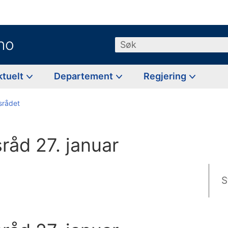
no
Søk
ktuelt
Departement
Regjering
tsrådet
tsråd 27. januar
S