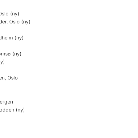
Oslo (ny)
der, Oslo (ny)
dheim (ny)
romsø (ny)
ny)
en, Oslo
Bergen
todden (ny)