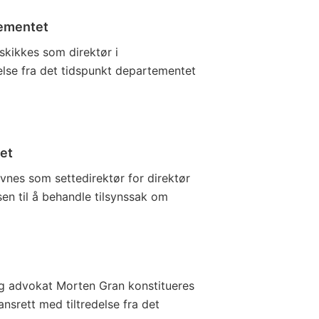
tementet
skikkes som direktør i
else fra det tidspunkt departementet
et
evnes som settedirektør for direktør
sen til å behandle tilsynssak om
g advokat Morten Gran konstitueres
srett med tiltredelse fra det