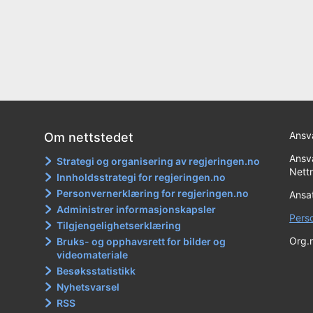
Ansva
Om nettstedet
Ansva
Strategi og organisering av regjeringen.no
Nett
Innholdsstrategi for regjeringen.no
Personvernerklæring for regjeringen.no
Ansa
Administrer informasjonskapsler
Pers
Tilgjengelighetserklæring
Org.n
Bruks- og opphavsrett for bilder og
videomateriale
Besøksstatistikk
Nyhetsvarsel
RSS