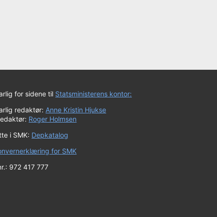
rlig for sidene til
Statsministerens kontor:
rlig redaktør:
Anne Kristin Hjukse
redaktør:
Roger Holmsen
tte i SMK:
Depkatalog
onvernerklæring for SMK
r.: 972 417 777