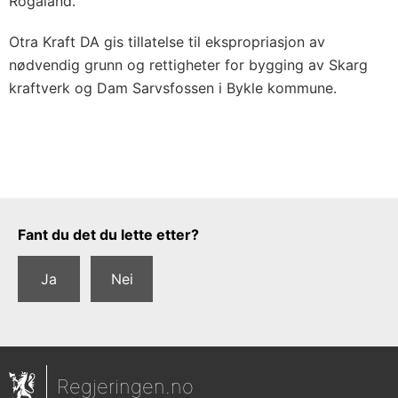
Rogaland.
Otra Kraft DA gis tillatelse til ekspropriasjon av
nødvendig grunn og rettigheter for bygging av Skarg
kraftverk og Dam Sarvsfossen i Bykle kommune.
Tilbakemeldingsskjema
Fant du det du lette etter?
Ja
Nei
Regjeringen.no