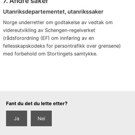
7. Andre saker
Utanriksdepartementet, utanrikssaker
Norge underretter om godtakelse av vedtak om
videreutvikling av Schengen-regelverket
(rådsforordning (EF) om innføring av en
fellesskapskodeks for persontrafikk over grensene)
med forbehold om Stortingets samtykke.
Tilbakemeldingsskjema
Fant du det du lette etter?
Ja
Nei