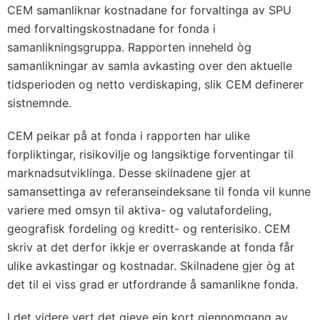
CEM samanliknar kostnadane for forvaltinga av SPU
med forvaltingskostnadane for fonda i
samanlikningsgruppa. Rapporten inneheld òg
samanlikningar av samla avkasting over den aktuelle
tidsperioden og netto verdiskaping, slik CEM definerer
sistnemnde.
CEM peikar på at fonda i rapporten har ulike
forpliktingar, risikovilje og langsiktige forventingar til
marknadsutviklinga. Desse skilnadene gjer at
samansettinga av referanseindeksane til fonda vil kunne
variere med omsyn til aktiva- og valutafordeling,
geografisk fordeling og kreditt- og renterisiko. CEM
skriv at det derfor ikkje er overraskande at fonda får
ulike avkastingar og kostnadar. Skilnadene gjer òg at
det til ei viss grad er utfordrande å samanlikne fonda.
I det videre vert det gjeve ein kort gjennomgang av