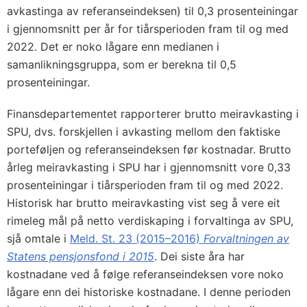
avkastinga av referanseindeksen) til 0,3 prosenteiningar
i gjennomsnitt per år for tiårsperioden fram til og med
2022. Det er noko lågare enn medianen i
samanlikningsgruppa, som er berekna til 0,5
prosenteiningar.
Finansdepartementet rapporterer brutto meiravkasting i
SPU, dvs. forskjellen i avkasting mellom den faktiske
porteføljen og referanseindeksen før kostnadar. Brutto
årleg meiravkasting i SPU har i gjennomsnitt vore 0,33
prosenteiningar i tiårsperioden fram til og med 2022.
Historisk har brutto meiravkasting vist seg å vere eit
rimeleg mål på netto verdiskaping i forvaltinga av SPU,
sjå omtale i
Meld. St. 23 (2015–2016)
Forvaltningen av
Statens pensjonsfond i 2015
. Dei siste åra har
kostnadane ved å følge referanseindeksen vore noko
lågare enn dei historiske kostnadane. I denne perioden