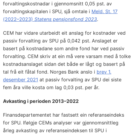
forvaltingskostnadar i gjennomsnitt 0,05 pst. av
forvaltingskapitalen i SPU, sjå omtale i
Meld. St. 17
(2022–2023)
Statens pensjonsfond 2023
.
CEM har vidare utarbeidt eit anslag for kostnader ved
passiv forvalting av SPU på 0,042 pst. Anslaget er
basert på kostnadane som andre fond har ved passiv
forvalting. CEM skriv at ein må vere varsam med å tolke
kostnadsanslaget sidan det både er lågt og basert på
tal frå eit fåtal fond. Norges Bank anslo i
brev 1.
desember 2021
at passiv forvalting av SPU dei siste
fem åra ville kosta om lag 0,03 pst. per år.
Avkasting i perioden 2013–2022
Finansdepartementet har fastsett ein referanseindeks
for SPU. Ifølgje CEMs analyser var gjennomsnittleg
årleg avkasting av referanseindeksen til SPU i