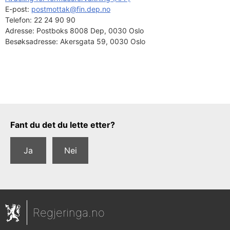
E-post: 
postmottak@fin.dep.no
Telefon:
22 24 90 90
Adresse:
Postboks 8008 Dep, 0030 Oslo
Besøksadresse:
Akersgata 59, 0030 Oslo
Tilbakemeldingsskjema
Fant du det du lette etter?
Ja
Nei
Regjeringa.no