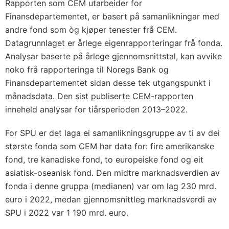
Rapporten som CEM utarbeider for
Finansdepartementet, er basert på samanlikningar med
andre fond som òg kjøper tenester frå CEM.
Datagrunnlaget er årlege eigenrapporteringar frå fonda.
Analysar baserte på årlege gjennomsnittstal, kan avvike
noko frå rapporteringa til Noregs Bank og
Finansdepartementet sidan desse tek utgangspunkt i
månadsdata. Den sist publiserte CEM-rapporten
inneheld analysar for tiårsperioden 2013–2022.
For SPU er det laga ei samanlikningsgruppe av ti av dei
største fonda som CEM har data for: fire amerikanske
fond, tre kanadiske fond, to europeiske fond og eit
asiatisk-oseanisk fond. Den midtre marknadsverdien av
fonda i denne gruppa (medianen) var om lag 230 mrd.
euro i 2022, medan gjennomsnittleg marknadsverdi av
SPU i 2022 var 1 190 mrd. euro.