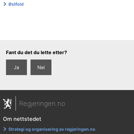
Østfold
Tilbakemeldingsskjema
Fant du det du lette etter?
Ja
Nei
Regjeringen.no
Om nettstedet
Strategi og organisering av regjeringen.no