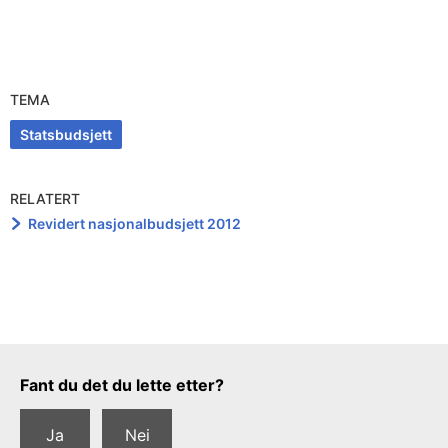
TEMA
Statsbudsjett
RELATERT
Revidert nasjonalbudsjett 2012
Tilbakemeldingsskjema
Fant du det du lette etter?
Ja
Nei