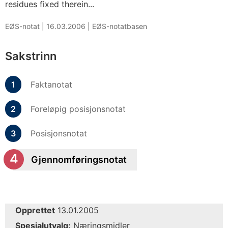
residues fixed therein...
EØS-notat |
16.03.2006
|
EØS-notatbasen
Sakstrinn
Faktanotat
Foreløpig posisjonsnotat
Posisjonsnotat
Gjennomføringsnotat
Opprettet
13.01.2005
Spesialutvalg:
Næringsmidler