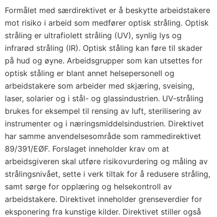
Formålet med særdirektivet er å beskytte arbeidstakere
mot risiko i arbeid som medfører optisk stråling. Optisk
stråling er ultrafiolett stråling (UV), synlig lys og
infrarød stråling (IR). Optisk ståling kan føre til skader
på hud og øyne. Arbeidsgrupper som kan utsettes for
optisk ståling er blant annet helsepersonell og
arbeidstakere som arbeider med skjæring, sveising,
laser, solarier og i stål- og glassindustrien. UV-stråling
brukes for eksempel til rensing av luft, sterilisering av
instrumenter og i næringsmiddelsindustrien. Direktivet
har samme anvendelsesområde som rammedirektivet
89/391/EØF. Forslaget inneholder krav om at
arbeidsgiveren skal utføre risikovurdering og måling av
strålingsnivået, sette i verk tiltak for å redusere stråling,
samt sørge for opplæring og helsekontroll av
arbeidstakere. Direktivet inneholder grenseverdier for
eksponering fra kunstige kilder. Direktivet stiller også