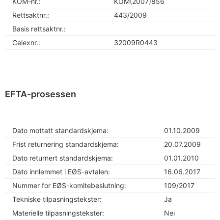
KOM-nr.:
KOM(2007)856
Rettsaktnr.:
443/2009
Basis rettsaktnr.:
Celexnr.:
32009R0443
EFTA-prosessen
Dato mottatt standardskjema:
01.10.2009
Frist returnering standardskjema:
20.07.2009
Dato returnert standardskjema:
01.01.2010
Dato innlemmet i EØS-avtalen:
16.06.2017
Nummer for EØS-komitebeslutning:
109/2017
Tekniske tilpasningstekster:
Ja
Materielle tilpasningstekster:
Nei