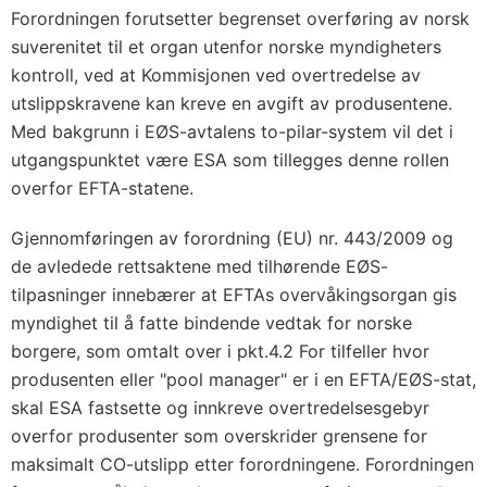
Forordningen forutsetter begrenset overføring av norsk
suverenitet til et organ utenfor norske myndigheters
kontroll, ved at Kommisjonen ved overtredelse av
utslippskravene kan kreve en avgift av produsentene.
Med bakgrunn i EØS-avtalens to-pilar-system vil det i
utgangspunktet være ESA som tillegges denne rollen
overfor EFTA-statene.
Gjennomføringen av forordning (EU) nr. 443/2009 og
de avledede rettsaktene med tilhørende EØS-
tilpasninger innebærer at EFTAs overvåkingsorgan gis
myndighet til å fatte bindende vedtak for norske
borgere, som omtalt over i pkt.4.2 For tilfeller hvor
produsenten eller "pool manager" er i en EFTA/EØS-stat,
skal ESA fastsette og innkreve overtredelsesgebyr
overfor produsenter som overskrider grensene for
maksimalt CO-utslipp etter forordningene. Forordningen