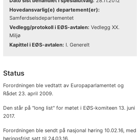
Dato sist behandlet i spesialutvalg:
28.11.2012
Hovedansvarlig(e) departement(er):
Samferdselsdepartementet
Vedlegg/protokoll i EØS-avtalen:
Vedlegg XX.
Miljø
Kapittel i EØS-avtalen:
I. Generelt
Status
Forordningen ble vedtatt av Europaparlamentet og
Rådet 23. april 2009.
Den står på "long list" for møtet i EØS-komiteen 13. juni
2017.
Forordningen ble sendt på nasjonal høring 10.02.16, med
høringsfrist satt til 24.03.16.