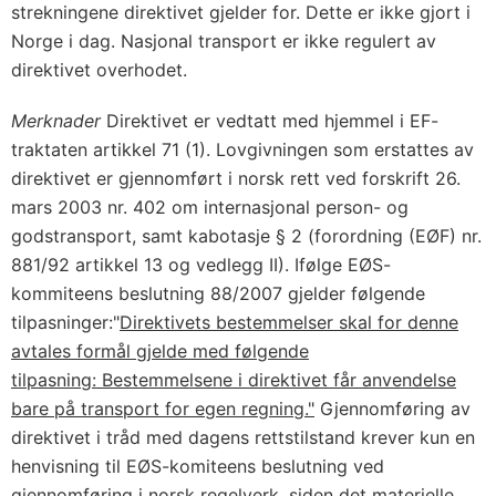
strekningene direktivet gjelder for. Dette er ikke gjort i
Norge i dag. Nasjonal transport er ikke regulert av
direktivet overhodet.
Merknader
Direktivet er vedtatt med hjemmel i EF-
traktaten artikkel 71 (1). Lovgivningen som erstattes av
direktivet er gjennomført i norsk rett ved forskrift 26.
mars 2003 nr. 402 om internasjonal person- og
godstransport, samt kabotasje § 2 (forordning (EØF) nr.
881/92 artikkel 13 og vedlegg II). Ifølge EØS-
kommiteens beslutning 88/2007 gjelder følgende
tilpasninger:"
Direktivets bestemmelser skal for denne
avtales formål gjelde med følgende
tilpasning:
Bestemmelsene i direktivet får anvendelse
bare på transport for egen regning."
Gjennomføring av
direktivet i tråd med dagens rettstilstand krever kun en
henvisning til EØS-komiteens beslutning ved
gjennomføring i norsk regelverk, siden det materielle