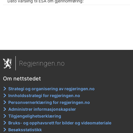
Dato varsling til ESA om gjennomføring:
Regjeringen.no
Om nettstedet
Strategi og organisering av regjeringen.no
Innholdsstrategi for regjeringen.no
Personvernerklæring for regjeringen.no
Administrer informasjonskapsler
Tilgjengelighetserklæring
Bruks- og opphavsrett for bilder og videomateriale
Besøksstatistikk