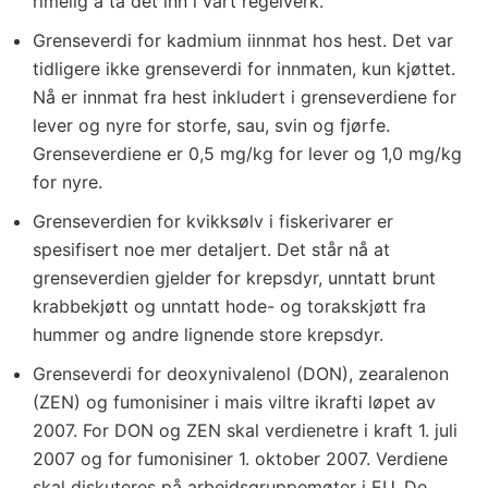
rimelig å ta det inn i vårt regelverk.
Grenseverdi for kadmium iinnmat hos hest. Det var
tidligere ikke grenseverdi for innmaten, kun kjøttet.
Nå er innmat fra hest inkludert i grenseverdiene for
lever og nyre for storfe, sau, svin og fjørfe.
Grenseverdiene er 0,5 mg/kg for lever og 1,0 mg/kg
for nyre.
Grenseverdien for kvikksølv i fiskerivarer er
spesifisert noe mer detaljert. Det står nå at
grenseverdien gjelder for krepsdyr, unntatt brunt
krabbekjøtt og unntatt hode- og torakskjøtt fra
hummer og andre lignende store krepsdyr.
Grenseverdi for deoxynivalenol (DON), zearalenon
(ZEN) og fumonisiner i mais viltre ikrafti løpet av
2007. For DON og ZEN skal verdienetre i kraft 1. juli
2007 og for fumonisiner 1. oktober 2007. Verdiene
skal diskuteres på arbeidsgruppemøter i EU. De