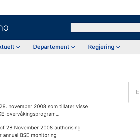
no
Søk
ktuelt
Departement
Regjering
E
8. november 2008 som tillater visse
BSE-overvåkingsprogram...
of 28 November 2008 authorising
ir annual BSE monitoring