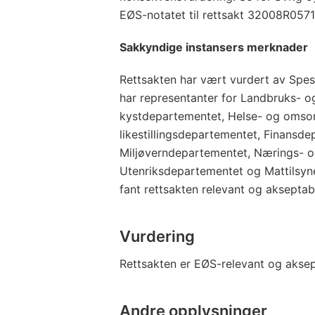
EØS-notatet til rettsakt 32008R0571
Sakkyndige instansers merknader
Rettsakten har vært vurdert av Spes
har representanter for Landbruks- o
kystdepartementet, Helse- og omso
likestillingsdepartementet, Finansde
Miljøverndepartementet, Nærings- 
Utenriksdepartementet og Mattilsyne
fant rettsakten relevant og akseptab
Vurdering
Rettsakten er EØS-relevant og aksep
Andre opplysninger