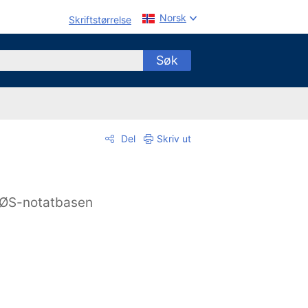
Norsk
Skriftstørrelse
Søk
Del
Skriv ut
ØS-notatbasen