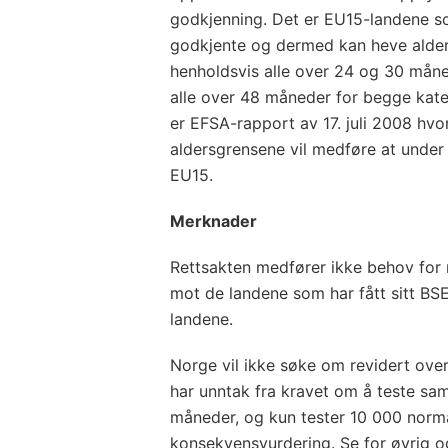
godkjenning. Det er EU15-landene s
godkjente og dermed kan heve aldere
henholdsvis alle over 24 og 30 måned
alle over 48 måneder for begge kate
er EFSA-rapport av 17. juli 2008 hvo
aldersgrensene vil medføre at under e
EU15.
Merknader
Rettsakten medfører ikke behov for 
mot de landene som har fått sitt B
landene.
Norge vil ikke søke om revidert ove
har unntak fra kravet om å teste sa
måneder, og kun tester 10 000 normals
konsekvensvurdering. Se for øvrig 