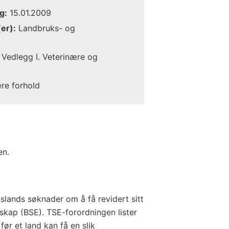
g:
15.01.2009
er):
Landbruks- og
Vedlegg I. Veterinære og
ære forhold
en.
lands søknader om å få revidert sitt
skap (BSE). TSE-forordningen lister
ør et land kan få en slik