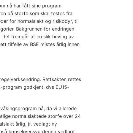
om nå har fått sine program
n på storfe som skal testes fra
er for normalslakt og risikodyr, til
gorier. Bakgrunnen for endringen
r det fremgår at en slik heving av
tt tilfelle av BSE mistes årlig innen
regelverksendring. Rettsakten rettes
SE-program godkjent, dvs EU15-
rvåkingsprogram nå, da vi allerede
mtlige normalslaktede storfe over 24
lakt årlig, jf. vedlagt ny
også konsekvensvurdering vedlagt