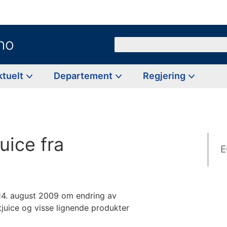
no
Søk
ktuelt
Departement
Regjering
juice fra
E
14. august 2009 om endring av
tjuice og visse lignende produkter