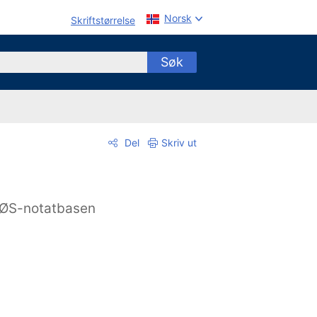
Norsk
Skriftstørrelse
Søk
Del
Skriv ut
ØS-notatbasen