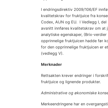
I endringsdirektiv 2009/106/EF innf
kvalitetskrav for fruktjuice fra kons
Codex, AIJN og EU. I Vedlegg I, del 1
avsnitt innføres kvalitetskrav om at
analytiske egenskaper, (Brix-verdier 
opprinnelige fruktjuicen hadde før k
for den opprinnelige fruktjuicen er e
(vedlegg V).
Merknader
Rettsakten krever endringer i forskr
fruktjuice og lignende produkter.
Administrative og økonomiske kons
Merkeendringene har en overgangstid f