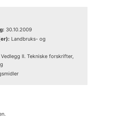
g:
30.10.2009
er):
Landbruks- og
Vedlegg II. Tekniske forskrifter,
ng
gsmidler
en.