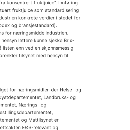
fra konsentrert fruktjuice". Innføring
tuert fruktjuice som standardisering
ustrien konkrete verdier i stedet for
Codex og bransjestandard).
s for næringsmiddelindustrien.
e hensyn lettere kunne sjekke Brix-
på listen enn ved en skjønnsmessig
forenkler tilsynet med hensyn til
lget for næringsmidler, der Helse- og
kystdepartementet, Landbruks- og
ementet, Nærings- og
estillingsdepartementet,
tementet og Mattilsynet er
 rettsakten EØS-relevant og