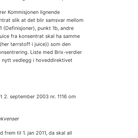
ører Kommisjonen lignende
entrat slik at det blir samsvar mellom
 (Definisjoner), punkt 1b, andre
 juice fra konsentrat skal ha samme
(her tørrstoff i juice)) som den
onsentrering. Liste med Brix-verdier
t nytt vedlegg i hoveddirektivet
ift 2. september 2003 nr. 1116 om
ekvenser
rem til 1. jan 2011, da skal all