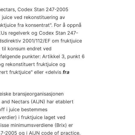
 nectars, Codex Stan 247-2005
juice ved rekonstituering av
ktjuice fra konsentrat". For å oppnå
EUs regelverk og Codex Stan 247-
sdirektiv 2001/112/EF om fruktjuice
t til konsum endret ved
ølgende punkter: Artikkel 3, punkt 6
g rekonstituert fruktjuice og
ert fruktjuice" eller «delvis
fra
iske bransjeorganisasjonen
s and Nectars (AIJN) har etablert
off i juice bestemmes
rdier) i fruktjuice laget ved
Disse minimumsverdiene (Brix) er
47-2005 og i AIJN code of practice.