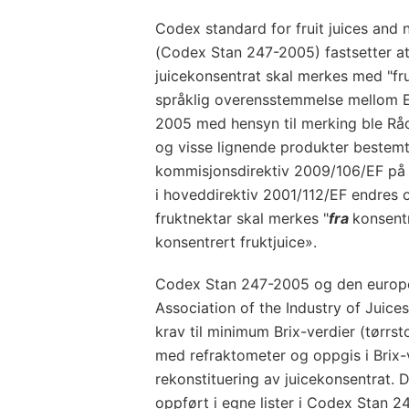
Codex standard for fruit juices and
(Codex Stan 247-2005) fastsetter at 
juicekonsentrat skal merkes med "fru
språklig overensstemmelse mellom 
2005 med hensyn til merking ble Råd
og visse lignende produkter bestem
kommisjonsdirektiv 2009/106/EF på f
i hoveddirektiv 2001/112/EF endres o
fruktnektar skal merkes "
fra
konsentr
konsentrert fruktjuice».
Codex Stan 247-2005 og den europe
Association of the Industry of Juice
krav til minimum Brix-verdier (tørrst
med refraktometer og oppgis i Brix-ve
rekonstituering av juicekonsentrat. 
oppført i egne lister i Codex Stan 2