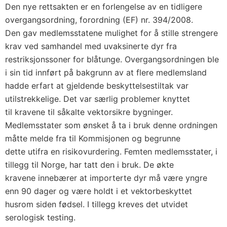
Den nye rettsakten er en forlengelse av en tidligere
overgangsordning, forordning (EF) nr. 394/2008.
Den gav medlemsstatene mulighet for å stille strengere
krav ved samhandel med uvaksinerte dyr fra
restriksjonssoner for blåtunge. Overgangsordningen ble
i sin tid innført på bakgrunn av at flere medlemsland
hadde erfart at gjeldende beskyttelsestiltak var
utilstrekkelige. Det var særlig problemer knyttet
til kravene til såkalte vektorsikre bygninger.
Medlemsstater som ønsket å ta i bruk denne ordningen
måtte melde fra til Kommisjonen og begrunne
dette utifra en risikovurdering. Femten medlemsstater, i
tillegg til Norge, har tatt den i bruk. De økte
kravene innebærer at importerte dyr må være yngre
enn 90 dager og være holdt i et vektorbeskyttet
husrom siden fødsel. I tillegg kreves det utvidet
serologisk testing.