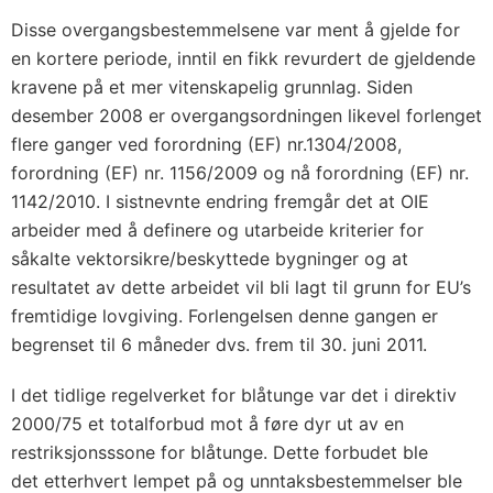
Disse overgangsbestemmelsene var ment å gjelde for
en kortere periode, inntil en fikk revurdert de gjeldende
kravene på et mer vitenskapelig grunnlag. Siden
desember 2008 er overgangsordningen likevel forlenget
flere ganger ved forordning (EF) nr.1304/2008,
forordning (EF) nr. 1156/2009 og nå forordning (EF) nr.
1142/2010. I sistnevnte endring fremgår det at OIE
arbeider med å definere og utarbeide kriterier for
såkalte vektorsikre/beskyttede bygninger og at
resultatet av dette arbeidet vil bli lagt til grunn for EU’s
fremtidige lovgiving. Forlengelsen denne gangen er
begrenset til 6 måneder dvs. frem til 30. juni 2011.
I det tidlige regelverket for blåtunge var det i direktiv
2000/75 et totalforbud mot å føre dyr ut av en
restriksjonsssone for blåtunge. Dette forbudet ble
det etterhvert lempet på og unntaksbestemmelser ble