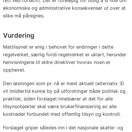
rett ved forskrift. Det er foreløpig for tidlig å si noe om
økonomiske og administrative konsekvenser ut over at
slike må påregnes.
Vurdering
Mattilsynet er enig i behovet for endringer i dette
regelverket, særlig fordi regelverket er uklart, herunder
henvisningene til eldre direktiver hvorav noen er
opphevet.
Den løsningen som pr. nå er mest aktuell (alternativ 3)
vil imidlertid kunne by på utfordringer både politisk og
praktisk, siden forslaget innebærer at det for alle
tilsynsobjekter skal være brukerfinansiering av alle
kostnader forbundet med offentlig tilsyn og kontroll.
Forslaget griper således inn i det nasjonale skatte- og