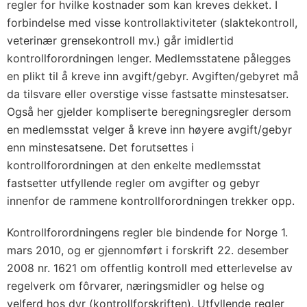
regler for hvilke kostnader som kan kreves dekket. I
forbindelse med visse kontrollaktiviteter (slaktekontroll,
veterinær grensekontroll mv.) går imidlertid
kontrollforordningen lenger. Medlemsstatene pålegges
en plikt til å kreve inn avgift/gebyr. Avgiften/gebyret må
da tilsvare eller overstige visse fastsatte minstesatser.
Også her gjelder kompliserte beregningsregler dersom
en medlemsstat velger å kreve inn høyere avgift/gebyr
enn minstesatsene. Det forutsettes i
kontrollforordningen at den enkelte medlemsstat
fastsetter utfyllende regler om avgifter og gebyr
innenfor de rammene kontrollforordningen trekker opp.
Kontrollforordningens regler ble bindende for Norge 1.
mars 2010, og er gjennomført i forskrift 22. desember
2008 nr. 1621 om offentlig kontroll med etterlevelse av
regelverk om fôrvarer, næringsmidler og helse og
velferd hos dyr (kontrollforskriften). Utfyllende regler