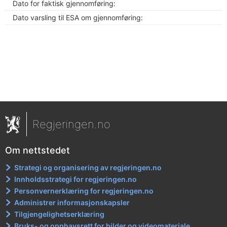
Dato for faktisk gjennomføring:
Dato varsling til ESA om gjennomføring:
Regjeringen.no
Om nettstedet
Strategi og organisering av regjeringen.no
Innholdsstrategi for regjeringen.no
Personvernerklæring for regjeringen.no
Administrer informasjonskapsler
Tilgjengelighetserklæring
Bruks- og opphavsrett for bilder og videomateriale