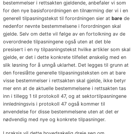
bestemmelser i rettsakten gjeldende, anbefaler vi som
for den nye basisforordningen en tilnærming der vi i en
generell tilpasningstekst til forordningen sier at
bare
de
nedenfor nevnte bestemmelsene i forordningen skal
gjelde. Selv om dette vil følge av en fortolkning av de
overordnede tilpasningene også uten at det ble
presisert i en ny tilpasningstekst hvilke artikler som skal
gjelde, er det i dette konkrete tilfellet ønskelig med en
slik løsning for å unngå uklarhet. Det legges til grunn at
den foreslåtte generelle tilpasningsteksten om at bare
visse bestemmelser i rettsakten skal gjelde, ikke betyr
mer enn at de aktuelle bestemmelsene i rettsakten tas
inn i tillegg 1 til protokoll 47, og at sektortilpasningene
innledningsvis i protokoll 47 også kommer til
anvendelse for disse bestemmelsene uten at det er
nødvendig med nye og konkrete tilpasninger.
I praksis vil dette hovedsakelig dreie seg om