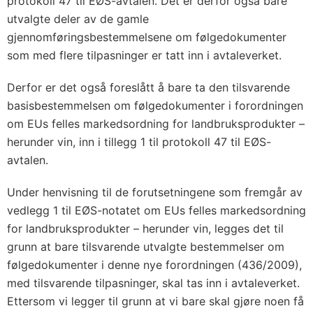
protokoll 47 til EØS-avtalen. Det er derfor også bare
utvalgte deler av de gamle
gjennomføringsbestemmelsene om følgedokumenter
som med flere tilpasninger er tatt inn i avtaleverket.
Derfor er det også foreslått å bare ta den tilsvarende
basisbestemmelsen om følgedokumenter i forordningen
om EUs felles markedsordning for landbruksprodukter –
herunder vin, inn i tillegg 1 til protokoll 47 til EØS-
avtalen.
Under henvisning til de forutsetningene som fremgår av
vedlegg 1 til EØS-notatet om EUs felles markedsordning
for landbruksprodukter – herunder vin, legges det til
grunn at bare tilsvarende utvalgte bestemmelser om
følgedokumenter i denne nye forordningen (436/2009),
med tilsvarende tilpasninger, skal tas inn i avtaleverket.
Ettersom vi legger til grunn at vi bare skal gjøre noen få