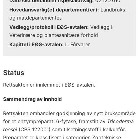
Dato sist behandlet i spesialutvalg:
02.12.2010
Hovedansvarlig(e) departement(er):
Landbruks-
og matdepartementet
Vedlegg/protokoll i EØS-avtalen:
Vedlegg I.
Veterinære og plantesanitære forhold
Kapittel i EØS-avtalen:
II. Fôrvarer
Status
Rettsakten er innlemmet i EØS-avtalen.
Sammendrag av innhold
Rettsakten omhandler godkjenning av nytt bruksområde
for et enzympreparat, 6-fytase, framstilt av
Tricoderma
reesei
(CBS 122001) som tilsetningsstoff i kalkunfôr.
Preparatet er klassifisert i kategorien Zootekniske