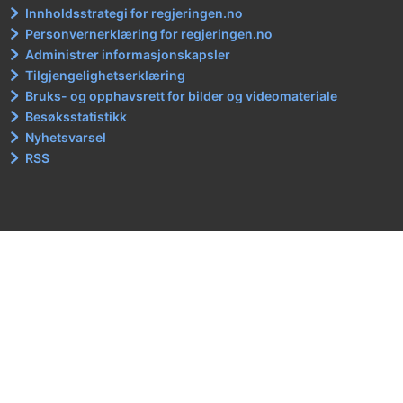
Innholdsstrategi for regjeringen.no
Personvernerklæring for regjeringen.no
Administrer informasjonskapsler
Tilgjengelighetserklæring
Bruks- og opphavsrett for bilder og videomateriale
Besøksstatistikk
Nyhetsvarsel
RSS