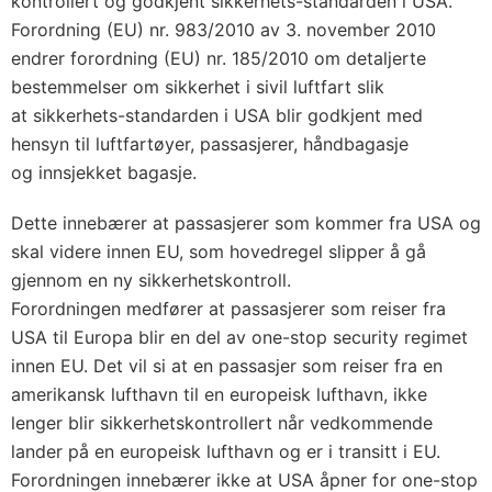
kontrollert og godkjent sikkerhets-standarden i USA.
Forordning (EU) nr. 983/2010 av 3. november 2010
endrer forordning (EU) nr. 185/2010 om detaljerte
bestemmelser om sikkerhet i sivil luftfart slik
at sikkerhets-standarden i USA blir godkjent med
hensyn til luftfartøyer, passasjerer, håndbagasje
og innsjekket bagasje.
Dette innebærer at passasjerer som kommer fra USA og
skal videre innen EU, som hovedregel slipper å gå
gjennom en ny sikkerhetskontroll.
Forordningen medfører at passasjerer som reiser fra
USA til Europa blir en del av one-stop security regimet
innen EU. Det vil si at en passasjer som reiser fra en
amerikansk lufthavn til en europeisk lufthavn, ikke
lenger blir sikkerhetskontrollert når vedkommende
lander på en europeisk lufthavn og er i transitt i EU.
Forordningen innebærer ikke at USA åpner for one-stop