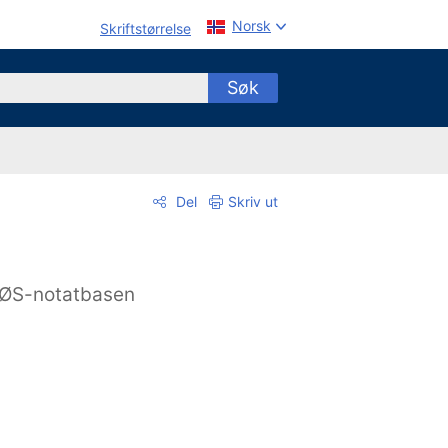
Norsk
Skriftstørrelse
Søk
Del
Skriv ut
ØS-notatbasen