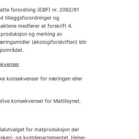
atte forordning (EØF) nr. 2092/91
d tilleggsforordninger og
saktene medfører at forskrift 4.
 produksjon og merking av
ringsmidler (økologiforskriften) blir
ogiområdet.
ekvenser
ke konsekvenser for næringen eller
ative konsekvenser for Mattilsynet.
ialutvalget for matproduksjon der
skeri- og kystdepartementet, Helse-