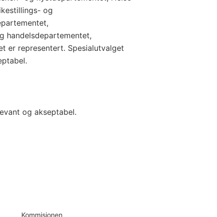
kestillings- og
epartementet,
og handelsdepartementet,
t er representert. Spesialutvalget
eptabel.
levant og akseptabel.
Kommisjonen