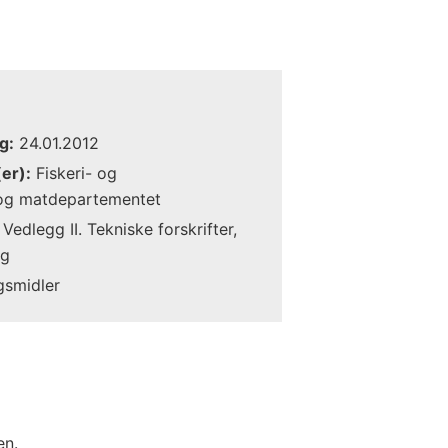
g:
24.01.2012
er):
Fiskeri- og
 og matdepartementet
Vedlegg II. Tekniske forskrifter,
ng
gsmidler
en.