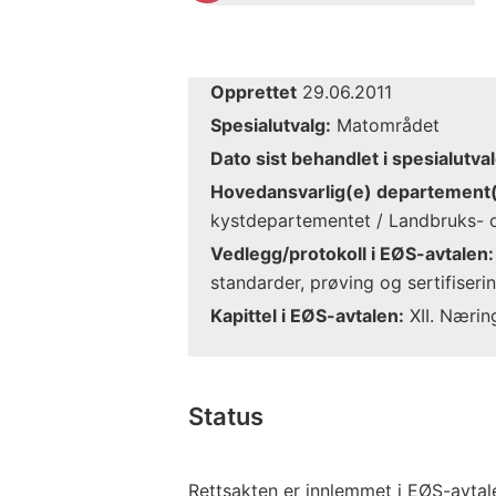
Opprettet
29.06.2011
Spesialutvalg:
Matområdet
Dato sist behandlet i spesialutval
Hovedansvarlig(e) departement(
kystdepartementet / Landbruks-
Vedlegg/protokoll i EØS-avtalen:
standarder, prøving og sertifiseri
Kapittel i EØS-avtalen:
XII. Nærin
Status
Rettsakten er innlemmet i EØS-avtal