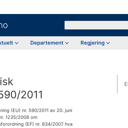
no
Søk
ktuelt
Departement
Regjering
isk
E
 590/2011
ng (EU) nr. 590/2011 av 20. juni
 nr. 1235/2008 om
forordning (EF) nr. 834/2007 hva