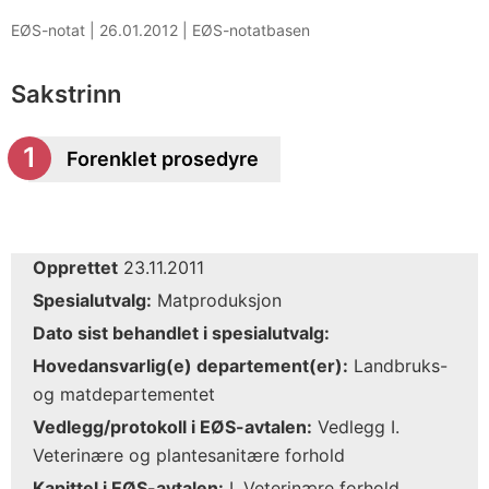
EØS-notat |
26.01.2012
|
EØS-notatbasen
Sakstrinn
Forenklet prosedyre
Opprettet
23.11.2011
Spesialutvalg:
Matproduksjon
Dato sist behandlet i spesialutvalg:
Hovedansvarlig(e) departement(er):
Landbruks-
og matdepartementet
Vedlegg/protokoll i EØS-avtalen:
Vedlegg I.
Veterinære og plantesanitære forhold
Kapittel i EØS-avtalen:
I. Veterinære forhold