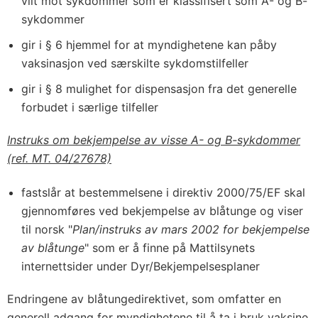
vilt mot sykdommer som er klassifisert som A- og B-
sykdommer
gir i § 6 hjemmel for at myndighetene kan påby
vaksinasjon ved særskilte sykdomstilfeller
gir i § 8 mulighet for dispensasjon fra det generelle
forbudet i særlige tilfeller
Instruks om bekjempelse av visse A- og B-sykdommer
(ref. MT. 04/27678)
fastslår at bestemmelsene i direktiv 2000/75/EF skal
gjennomføres ved bekjempelse av blåtunge og viser
til norsk "
Plan/instruks av mars 2002 for bekjempelse
av blåtunge
" som er å finne på Mattilsynets
internettsider under Dyr/Bekjempelsesplaner
Endringene av blåtungedirektivet, som omfatter en
generell adgang for myndighetene til å ta i bruk vaksine