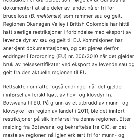
dokumentert at alle deler av landet nå er fri for
brucellose (
B. melitensis
) som rammer sau og geit.
Regionen Okanagan Valley i British Colombia har hittil
hatt særlige restriksjoner i forbindelse med eksport av
levende dyr av sau og geit til EU. Kommisjonen har
anerkjent dokumentasjonen, og det gjøres derfor
endringer i forordning (EU) nr. 206/2010 når det gjelder
bruk av helsesertifikater ved eksport av levende sau og
geit fra den aktuelle regionen til EU.
Rettsakten omfatter også endringer når det gjelder
innførsel av ferskt kjøtt av hov- og klovdyr fra
Botswana til EU. På grunn av et utbrudd av munn- og
klovsyke i en region av landet i 2011, ble det innført
restriksjoner på slik innførsel fra denne regionen. Etter
melding fra Botswana, og bekreftelse fra OIC, er det
meste av regionen nå igjen erklært fri for munn- og