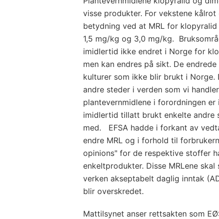
Plantevernmidlene klopyralid og dimet
visse produkter. For vekstene kålrot
betydning ved at MRL for klopyralid 
1,5 mg/kg og 3,0 mg/kg. Bruksområ
imidlertid ikke endret i Norge for kl
men kan endres på sikt. De endrede
kulturer som ikke blir brukt i Norge. 
andre steder i verden som vi hand
plantevernmidlene i forordningen er i
imidlertid tillatt brukt enkelte andre
med. EFSA hadde i forkant av vedt
endre MRL og i forhold til forbruker
opinions" for de respektive stoffer
enkeltprodukter. Disse MRLene skal si
verken akseptabelt daglig inntak (AD
blir overskredet.
Mattilsynet anser rettsakten som EØ