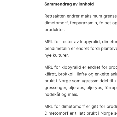
Sammendrag av innhold
Rettsakten endrer maksimum grenseve
dimetomorf, fenpyrazamin, folpet og 
produkter.
MRL for rester av klopyralid, dimeto
pendimetalin er endret fordi planteve
nye kulturer.
MRL for klopyralid er endret for pro
kålrot, brokkoli, linfrø og enkelte ani
brukt i Norge som ugressmiddel til k
gressenger, oljeraps, oljerybs, fôrrap
hodekål og mais.
MRL for dimetomorf er gitt for prod
Dimetomorf er tillatt brukt i Norge 