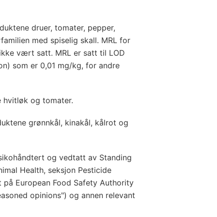
duktene druer, tomater, pepper,
amilien med spiselig skall. MRL for
ikke vært satt. MRL er satt til LOD
ion) som er 0,01 mg/kg, for andre
e hvitløk og tomater.
duktene grønnkål, kinakål, kålrot og
isikohåndtert og vedtatt av Standing
mal Health, seksjon Pesticide
 på European Food Safety Authority
reasoned opinions") og annen relevant