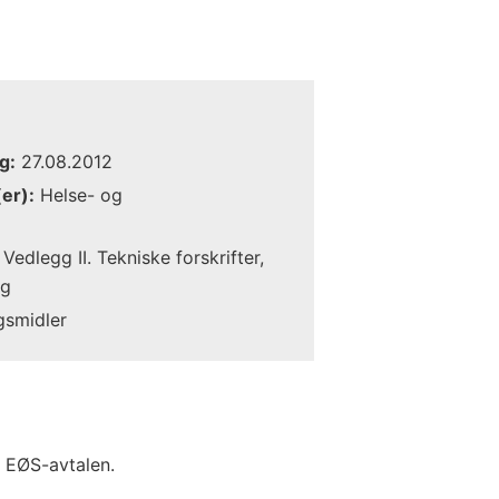
g:
27.08.2012
er):
Helse- og
Vedlegg II. Tekniske forskrifter,
ng
gsmidler
i EØS-avtalen.