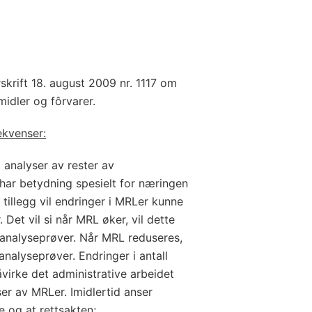
skrift 18. august 2009 nr. 1117 om
smidler og fôrvarer.
ekvenser:
l analyser av rester av
 har betydning spesielt for næringen
 tillegg vil endringer i MRLer kunne
 Det vil si når MRL øker, vil dette
e analyseprøver. Når MRL reduseres,
 analyseprøver. Endringer i antall
virke det administrative arbeidet
er av MRLer. Imidlertid anser
e og at rettsakten;