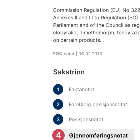
Commission Regulation (EU) No 322
Annexes II and III to Regulation (E
Parliament and of the Council as re
clopyralid, dimethomorph, fenpyraza
on certain products...
EØS-notat |
06.02.2013
Sakstrinn
Faktanotat
Foreløpig posisjonsnotat
Posisjonsnotat
Gjennomføringsnotat