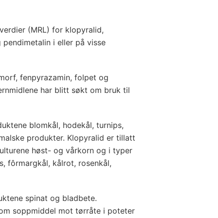
rdier (MRL) for klopyralid,
pendimetalin i eller på visse
morf, fenpyrazamin, folpet og
rnmidlene har blitt søkt om bruk til
duktene blomkål, hodekål, turnips,
malske produkter. Klopyralid er tillatt
ulturene høst- og vårkorn og i typer
s, fôrmargkål, kålrot, rosenkål,
uktene spinat og bladbete.
som soppmiddel mot tørråte i poteter