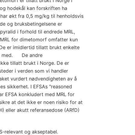
omorf er tillatt brukt i Norge i
 og hodekål kan forskriften ha
har økt fra 0,5 mg/kg til henholdsvis
de og bruksbetingelsene er
opyralid i forhold til endrede MRL,
 MRL for dimetomorf omfatter kun
De er imidlertid tillatt brukt enkelte
ler med. De andre
kke tillatt brukt i Norge. De er
 steder i verden som vi handler
aket vurdert nødvendigheten av å
nes sikkerhet. I EFSAs "reasoned
 har EFSA konkludert med MRL for
kre at det ikke er noen risiko for at
I) eller akutt referansedose (ARfD)
S-relevant og akseptabel.