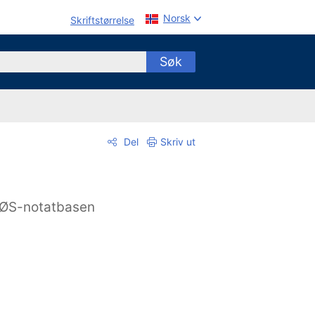
Norsk
Skriftstørrelse
Søk
Del
Skriv ut
ØS-notatbasen