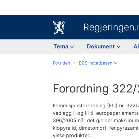
Regjeringen.
Tema
Dokument
A
Forsiden
EØS-notatbasen
Forordning 322
Kommisjonsforordning (EU) nr. 322/2
vedlegg II og III til europaparlament
396/2005 når det gjelder maksimum 
klopyralid, dimetomorf, fenpyrazamin
visse produkter...