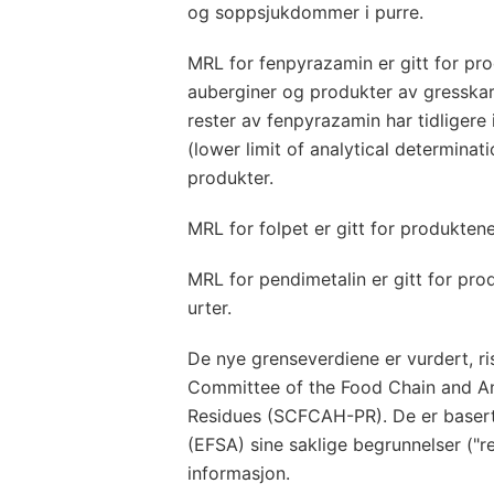
og soppsjukdommer i purre.
MRL for fenpyrazamin er gitt for pro
auberginer og produkter av gresskarf
rester av fenpyrazamin har tidligere 
(lower limit of analytical determinat
produkter.
MRL for folpet er gitt for produkten
MRL for pendimetalin er gitt for pro
urter.
De nye grenseverdiene er vurdert, r
Committee of the Food Chain and Ani
Residues (SCFCAH-PR). De er basert
(EFSA) sine saklige begrunnelser ("
informasjon.