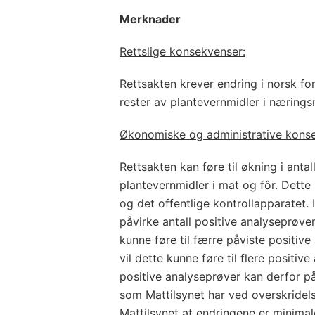
Merknader
Rettslige konsekvenser:
Rettsakten krever endring i norsk for
rester av plantevernmidler i næring
Økonomiske og administrative kons
Rettsakten kan føre til økning i antal
plantevernmidler i mat og fôr. Dette
og det offentlige kontrollapparatet. I
påvirke antall positive analyseprøver.
kunne føre til færre påviste positiv
vil dette kunne føre til flere positive
positive analyseprøver kan derfor på
som Mattilsynet har ved overskridels
Mattilsynet at endringene er minimal