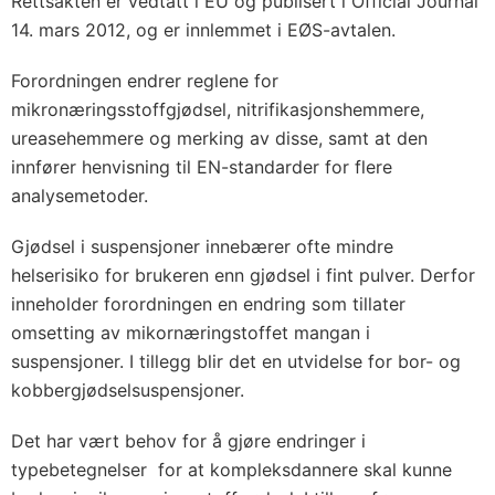
Rettsakten er vedtatt i EU og publisert i Official Journal
14. mars 2012, og er innlemmet i EØS-avtalen.
Forordningen endrer reglene for
mikronæringsstoffgjødsel, nitrifikasjonshemmere,
ureasehemmere og merking av disse, samt at den
innfører henvisning til EN-standarder for flere
analysemetoder.
Gjødsel i suspensjoner innebærer ofte mindre
helserisiko for brukeren enn gjødsel i fint pulver. Derfor
inneholder forordningen en endring som tillater
omsetting av mikornæringstoffet mangan i
suspensjoner. I tillegg blir det en utvidelse for bor- og
kobbergjødselsuspensjoner.
Det har vært behov for å gjøre endringer i
typebetegnelser for at kompleksdannere skal kunne