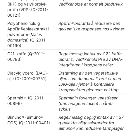
(IPP) og valyl-prolyl-
vedlikeholde et normalt blodtrykk
prolin (VPP) (Q-2011-
00121)
Polyphenolholdig
Appl’In
®bidrar til å redusere den
Appl’In®epleekstrakt i
glykemiske responsen hos kvinner
pulverform (
Malus
domestica
) (Q-2011-
00190)
C21-kaffe (Q-2011-
Regelmessig inntak av C21-kaffe
00783)
bidrar til vedlikeholdelse av DNA-
integriteten i kroppens celler
Diacylglycerol (DAG)-
Erstatning av den vegetabilske
olje (Q-2001-00751)
oljen som du normalt bruker med
DAG-olje hjelper å kontrollere
kroppsvekten gjennom vekttap
Spermidin (Q-2011-
Spermidin forlenger vekstfasen
00896)
(den anagene fasen) i hårets
syklus
Bimuno® (Bimuno®
Regelmessig daglig inntak av 1,37
GOS) (Q-2011-00401)
g galakto-oligosakkarider fra
Bimuno®
kan redusere tarmplager