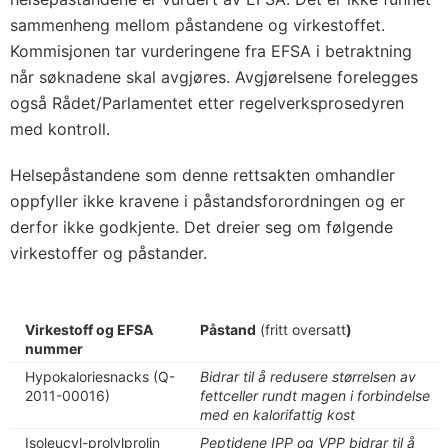
sammenheng mellom påstandene og virkestoffet.
Kommisjonen tar vurderingene fra EFSA i betraktning
når søknadene skal avgjøres. Avgjørelsene forelegges
også Rådet/Parlamentet etter regelverksprosedyren
med kontroll.
Helsepåstandene som denne rettsakten omhandler
oppfyller ikke kravene i påstandsforordningen og er
derfor ikke godkjente. Det dreier seg om følgende
virkestoffer og påstander.
Virkestoff og EFSA
Påstand
(fritt oversatt
)
nummer
Hypokaloriesnacks (Q-
Bidrar til å redusere størrelsen av
2011-00016)
fettceller rundt magen i forbindelse
med en kalorifattig kost
Isoleucyl-prolylprolin
Peptidene IPP og VPP bidrar til å