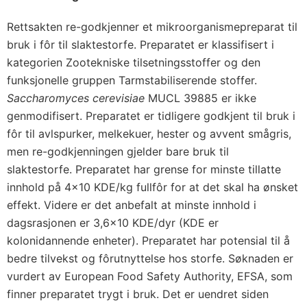
Rettsakten re-godkjenner et mikroorganismepreparat til
bruk i fôr til slaktestorfe. Preparatet er klassifisert i
kategorien Zootekniske tilsetningsstoffer og den
funksjonelle gruppen Tarmstabiliserende stoffer.
Saccharomyces cerevisiae
MUCL 39885 er ikke
genmodifisert. Preparatet er tidligere godkjent til bruk i
fôr til avlspurker, melkekuer, hester og avvent smågris,
men re-godkjenningen gjelder bare bruk til
slaktestorfe. Preparatet har grense for minste tillatte
innhold på 4x10 KDE/kg fullfôr for at det skal ha ønsket
effekt. Videre er det anbefalt at minste innhold i
dagsrasjonen er 3,6x10 KDE/dyr (KDE er
kolonidannende enheter). Preparatet har potensial til å
bedre tilvekst og fôrutnyttelse hos storfe. Søknaden er
vurdert av European Food Safety Authority, EFSA, som
finner preparatet trygt i bruk. Det er uendret siden