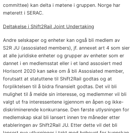
committee) kan delta i møtene i gruppen. Norge har
møterett i SERAC.
Deltakelse i Shift2Rail Joint Undertaking
Andre selskaper og enheter kan også bli medlem av
S2R JU (assosiated members), jf. annexet art 4 som sier
at alle juridiske enheter og grupper av enheter som er
dannet i en medlemsstat eller i et land assosiert med
Horisont 2020 kan søke om å bli Assosiated member,
forutsatt at statuttene til Shift2Rail godtas og at
forpliktelsen til å bidra finansielt godtas. Det vil bli
mulighet til å melde sin interesse, og medlemmer vil bli
valgt ut fra interessentene igjennom en åpen og ikke-
diskriminerende konkurranse. Den første utlysningen for
medlemskap skal bli lansert innen tre måneder etter
etableringen av Shift2Rail JU. Etter dette vil det bli
lansert nye utlysninger i takt med behovet for kunnskap