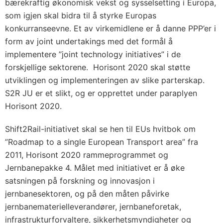
bærekraftig økonomisk vekst og sysselsetting i Europa,
som igjen skal bidra til å styrke Europas
konkurranseevne. Et av virkemidlene er å danne PPP’er i
form av joint undertakings med det formål å
implementere ”joint technology initiatives” i de
forskjellige sektorene. Horisont 2020 skal støtte
utviklingen og implementeringen av slike parterskap.
S2R JU er et slikt, og er opprettet under paraplyen
Horisont 2020.
Shift2Rail-initiativet skal se hen til EUs hvitbok om
”Roadmap to a single European Transport area” fra
2011, Horisont 2020 rammeprogrammet og
Jernbanepakke 4. Målet med initiativet er å øke
satsningen på forskning og innovasjon i
jernbanesektoren, og på den måten påvirke
jernbanematerielleverandører, jernbaneforetak,
infrastrukturforvaltere, sikkerhetsmyndigheter og