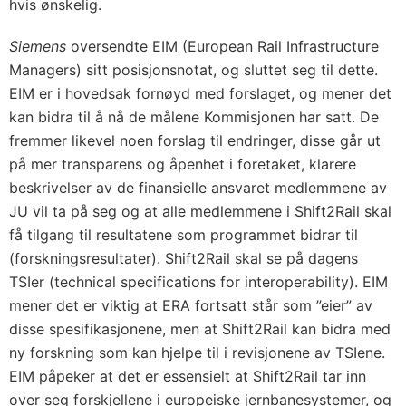
hvis ønskelig.
Siemens
oversendte EIM (European Rail Infrastructure
Managers) sitt posisjonsnotat, og sluttet seg til dette.
EIM er i hovedsak fornøyd med forslaget, og mener det
kan bidra til å nå de målene Kommisjonen har satt. De
fremmer likevel noen forslag til endringer, disse går ut
på mer transparens og åpenhet i foretaket, klarere
beskrivelser av de finansielle ansvaret medlemmene av
JU vil ta på seg og at alle medlemmene i Shift2Rail skal
få tilgang til resultatene som programmet bidrar til
(forskningsresultater). Shift2Rail skal se på dagens
TSIer (technical specifications for interoperability). EIM
mener det er viktig at ERA fortsatt står som ”eier” av
disse spesifikasjonene, men at Shift2Rail kan bidra med
ny forskning som kan hjelpe til i revisjonene av TSIene.
EIM påpeker at det er essensielt at Shift2Rail tar inn
over seg forskjellene i europeiske jernbanesystemer, og