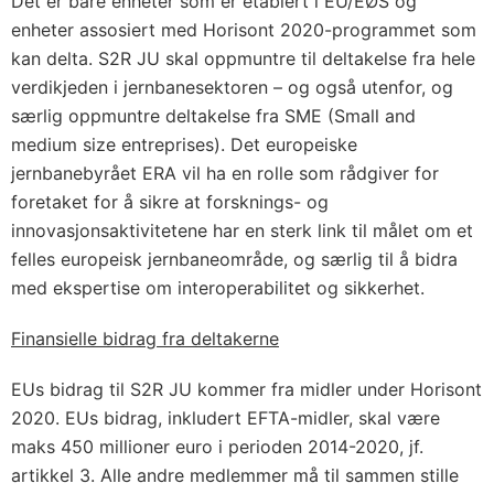
Det er bare enheter som er etablert i EU/EØS og
enheter assosiert med Horisont 2020-programmet som
kan delta. S2R JU skal oppmuntre til deltakelse fra hele
verdikjeden i jernbanesektoren – og også utenfor, og
særlig oppmuntre deltakelse fra SME (Small and
medium size entreprises). Det europeiske
jernbanebyrået ERA vil ha en rolle som rådgiver for
foretaket for å sikre at forsknings- og
innovasjonsaktivitetene har en sterk link til målet om et
felles europeisk jernbaneområde, og særlig til å bidra
med ekspertise om interoperabilitet og sikkerhet.
Finansielle bidrag fra deltakerne
EUs bidrag til S2R JU kommer fra midler under Horisont
2020. EUs bidrag, inkludert EFTA-midler, skal være
maks 450 millioner euro i perioden 2014-2020, jf.
artikkel 3. Alle andre medlemmer må til sammen stille