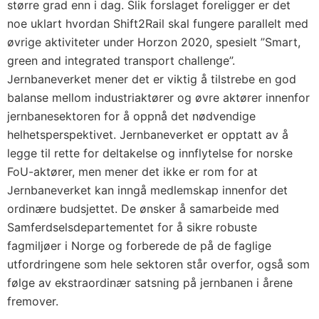
større grad enn i dag. Slik forslaget foreligger er det
noe uklart hvordan Shift2Rail skal fungere parallelt med
øvrige aktiviteter under Horzon 2020, spesielt ”Smart,
green and integrated transport challenge”.
Jernbaneverket mener det er viktig å tilstrebe en god
balanse mellom industriaktører og øvre aktører innenfor
jernbanesektoren for å oppnå det nødvendige
helhetsperspektivet. Jernbaneverket er opptatt av å
legge til rette for deltakelse og innflytelse for norske
FoU-aktører, men mener det ikke er rom for at
Jernbaneverket kan inngå medlemskap innenfor det
ordinære budsjettet. De ønsker å samarbeide med
Samferdselsdepartementet for å sikre robuste
fagmiljøer i Norge og forberede de på de faglige
utfordringene som hele sektoren står overfor, også som
følge av ekstraordinær satsning på jernbanen i årene
fremover.