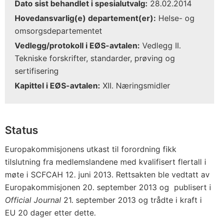
Dato sist behandlet i spesialutvalg:
28.02.2014
Hovedansvarlig(e) departement(er):
Helse- og
omsorgsdepartementet
Vedlegg/protokoll i EØS-avtalen:
Vedlegg II.
Tekniske forskrifter, standarder, prøving og
sertifisering
Kapittel i EØS-avtalen:
XII. Næringsmidler
Status
Europakommisjonens utkast til forordning fikk
tilslutning fra medlemslandene med kvalifisert flertall i
møte i SCFCAH 12. juni 2013. Rettsakten ble vedtatt av
Europakommisjonen 20. september 2013 og publisert i
Official Journal
21. september 2013 og trådte i kraft i
EU 20 dager etter dette.