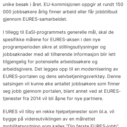
unike besøk i året. EU-kommisjonen oppgir at rundt 150
000 jobbsøkere årlig finner arbeid eller får jobbtilbud
gjennom EURES-samarbeidet.
I tillegg til EaSI-programmets generelle mål, skal de
spesifikke målene for EURES-aksen i den nye
programperioden sikre at stillingsutlysninger og
jobbsøknader med all tilhørende informasjon blir lett
tilgjengelig for potensielle arbeidssøkere og
arbeidsgivere. Det legges opp til en modernisering av
EURES-portalen og dens selvbetjeningsverktøy. Denne
satsingen vil kunne øke antallet jobbsøkere som finner
seg jobb gjennom portalen, blant annet ved at EURES-
tjenester fra 2014 vil bli åpne for nye partnere.
EURES vil tilby en rekke hjelpetjenester som bl.a. vil
bygge på videreutviklingen av en målrettet
mobilitetsordning som kalles ”Din første EURES-jobb”,