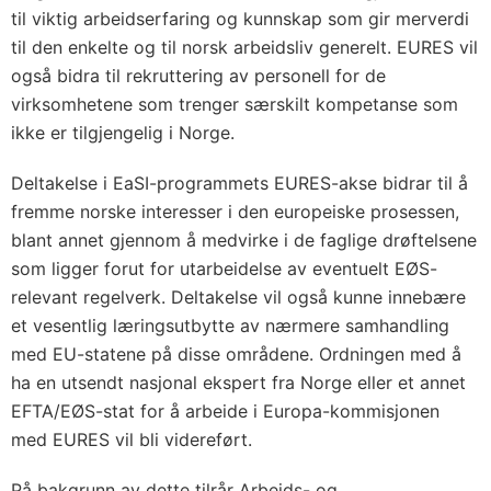
til viktig arbeidserfaring og kunnskap som gir merverdi
til den enkelte og til norsk arbeidsliv generelt. EURES vil
også bidra til rekruttering av personell for de
virksomhetene som trenger særskilt kompetanse som
ikke er tilgjengelig i Norge.
Deltakelse i EaSI-programmets EURES-akse bidrar til å
fremme norske interesser i den europeiske prosessen,
blant annet gjennom å medvirke i de faglige drøftelsene
som ligger forut for utarbeidelse av eventuelt EØS-
relevant regelverk. Deltakelse vil også kunne innebære
et vesentlig læringsutbytte av nærmere samhandling
med EU-statene på disse områdene. Ordningen med å
ha en utsendt nasjonal ekspert fra Norge eller et annet
EFTA/EØS-stat for å arbeide i Europa-kommisjonen
med EURES vil bli videreført.
På bakgrunn av dette tilrår Arbeids- og