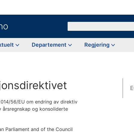
no
Søk
ktuelt
Departement
Regjering
jonsdirektivet
E
2014/56/EU om endring av direktiv
v årsregnskap og konsoliderte
n Parliament and of the Council