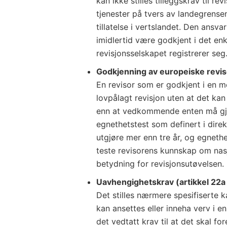
kan ikke stilles tilleggskrav til re
tjenester på tvers av landegrens
tillatelse i vertslandet. Den ansv
imidlertid være godkjent i det enk
revisjonsselskapet registrerer seg
Godkjenning av europeiske reviso
En revisor som er godkjent i en me
lovpålagt revisjon uten at det kan s
enn at vedkommende enten må gje
egnethetstest som definert i dire
utgjøre mer enn tre år, og egnethe
teste revisorens kunnskap om nasj
betydning for revisjonsutøvelsen.
Uavhengighetskrav (artikkel 22a 
Det stilles nærmere spesifiserte k
kan ansettes eller inneha verv i en 
det vedtatt krav til at det skal f