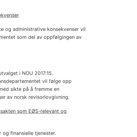
ekvenser
e og administrative konsekvenser vil
mentet som del av oppfølgingen av
utvalget i NOU 2017:15.
ansdepartementet vil følge opp
med sikte på å fremme en
ger av norsk revisorlovgivning.
ettsakten som EØS-relevant og
 og finansielle tjenester.