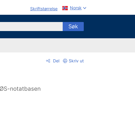
Norsk
Skriftstørrelse
Søk
Del
Skriv ut
ØS-notatbasen