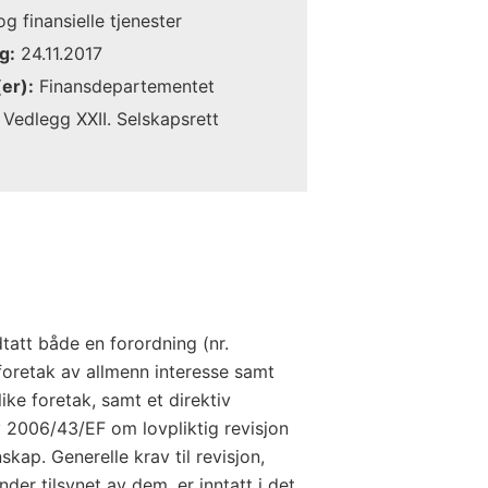
g finansielle tjenester
g:
24.11.2017
er):
Finansdepartementet
Vedlegg XXII. Selskapsrett
att både en forordning (nr.
foretak av allmenn interesse samt
ike foretak, samt et direktiv
 2006/43/EF om lovpliktig revisjon
kap. Generelle krav til revisjon,
nder tilsynet av dem, er inntatt i det