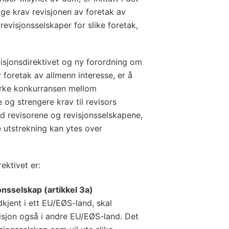
ige krav revisjonen av foretak av
revisjonsselskaper for slike foretak,
sjonsdirektivet og ny forordning om
r foretak av allmenn interesse, er å
styrke konkurransen mellom
e og strengere krav til revisors
ed revisorene og revisjonsselskapene,
re utstrekning kan ytes over
ektivet er:
nsselskap (artikkel 3a)
kjent i ett EU/EØS-land, skal
isjon også i andre EU/EØS-land. Det