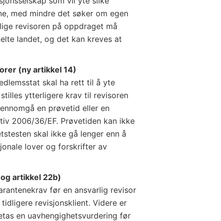
visjonsselskap som vil yte slike
ene, med mindre det søker om egen
arlige revisoren på oppdraget må
elte landet, og det kan kreves at
.
rer (ny artikkel 14)
dlemsstat skal ha rett til å yte
tilles ytterligere krav til revisoren
nnomgå en prøvetid eller en
ktiv 2006/36/EF. Prøvetiden kan ikke
tstesten skal ikke gå lenger enn å
onale lover og forskrifter av
og artikkel 22b)
arantenekrav før en ansvarlig revisor
tidligere revisjonsklient. Videre er
oretas en uavhengighetsvurdering før