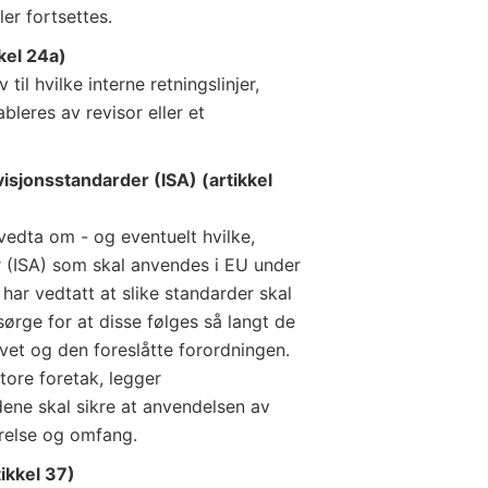
er fortsettes.
kkel 24a)
 til hvilke interne retningslinjer,
bleres av revisor eller et
isjonsstandarder (ISA) (artikkel
 vedta om - og eventuelt hvilke,
r (ISA) som skal anvendes i EU under
har vedtatt at slike standarder skal
ørge for at disse følges så langt de
ivet og den foreslåtte forordningen.
ore foretak, legger
ndene skal sikre at anvendelsen av
rrelse og omfang.
ikkel 37)