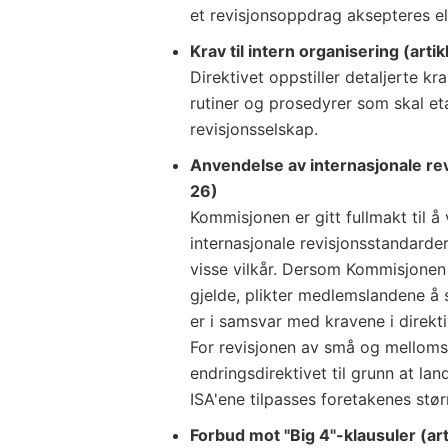
et revisjonsoppdrag aksepteres ell
Krav til intern organisering (arti
Direktivet oppstiller detaljerte krav
rutiner og prosedyrer som skal eta
revisjonsselskap.
Anvendelse av internasjonale rev
26)
Kommisjonen er gitt fullmakt til å
internasjonale revisjonsstandarde
visse vilkår. Dersom Kommisjonen 
gjelde, plikter medlemslandene å s
er i samsvar med kravene i direkt
For revisjonen av små og mellomst
endringsdirektivet til grunn at la
ISA'ene tilpasses foretakenes stø
Forbud mot "Big 4"-klausuler (art