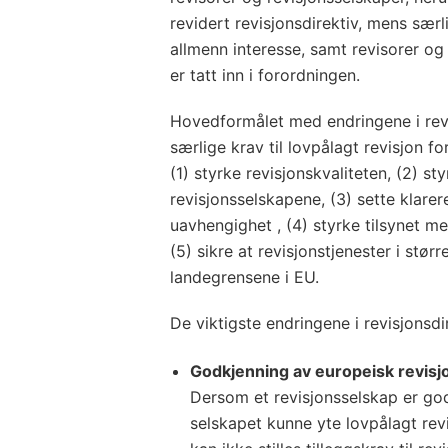
revidert revisjonsdirektiv, mens særl
allmenn interesse, samt revisorer og 
er tatt inn i forordningen.
Hovedformålet med endringene i revi
særlige krav til lovpålagt revisjon fo
(1) styrke revisjonskvaliteten, (2) 
revisjonsselskapene, (3) sette klarer
uavhengighet , (4) styrke tilsynet m
(5) sikre at revisjonstjenester i stør
landegrensene i EU.
De viktigste endringene i revisjonsdir
Godkjenning av europeisk revisjo
Dersom et revisjonsselskap er god
selskapet kunne yte lovpålagt rev