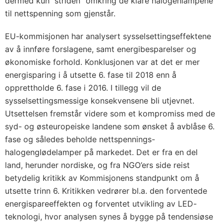
dermed kun ”striden” omkring de klare halogenlampene
til nettspenning som gjenstår.
EU-kommisjonen har analysert sysselsettingseffektene
av å innføre forslagene, samt energibesparelser og
økonomiske forhold. Konklusjonen var at det er mer
energisparing i å utsette 6. fase til 2018 enn å
opprettholde 6. fase i 2016. I tillegg vil de
sysselsettingsmessige konsekvensene bli utjevnet.
Utsettelsen fremstår videre som et kompromiss med de
syd- og østeuropeiske landene som ønsket å avblåse 6.
fase og således beholde nettspennings-
halogenglødelamper på markedet. Det er fra en del
land, herunder nordiske, og fra NGO’ers side reist
betydelig kritikk av Kommisjonens standpunkt om å
utsette trinn 6. Kritikken vedrører bl.a. den forventede
energispareeffekten og forventet utvikling av LED-
teknologi, hvor analysen synes å bygge på tendensiøse