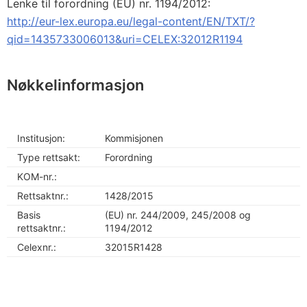
Lenke til forordning (EU) nr. 1194/2012:
http://eur-lex.europa.eu/legal-content/EN/TXT/?
qid=1435733006013&uri=CELEX:32012R1194
Nøkkelinformasjon
Institusjon:
Kommisjonen
Type rettsakt:
Forordning
KOM-nr.:
Rettsaktnr.:
1428/2015
Basis
(EU) nr. 244/2009, 245/2008 og
rettsaktnr.:
1194/2012
Celexnr.:
32015R1428