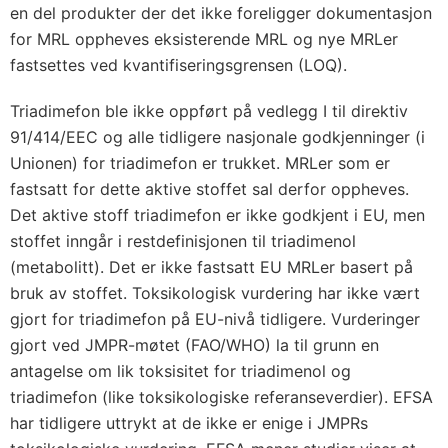
en del produkter der det ikke foreligger dokumentasjon
for MRL oppheves eksisterende MRL og nye MRLer
fastsettes ved kvantifiseringsgrensen (LOQ).
Triadimefon ble ikke oppført på vedlegg I til direktiv
91/414/EEC og alle tidligere nasjonale godkjenninger (i
Unionen) for triadimefon er trukket. MRLer som er
fastsatt for dette aktive stoffet sal derfor oppheves.
Det aktive stoff triadimefon er ikke godkjent i EU, men
stoffet inngår i restdefinisjonen til triadimenol
(metabolitt). Det er ikke fastsatt EU MRLer basert på
bruk av stoffet. Toksikologisk vurdering har ikke vært
gjort for triadimefon på EU-nivå tidligere. Vurderinger
gjort ved JMPR-møtet (FAO/WHO) la til grunn en
antagelse om lik toksisitet for triadimenol og
triadimefon (like toksikologiske referanseverdier). EFSA
har tidligere uttrykt at de ikke er enige i JMPRs