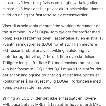
minste nivå hvor det påvises en langtidsvirkning eller
minste nivå hvor det blir påvist akutt helserisiko, danner
alltid grunnlag for fastsettelse av grenseverdier.
Viser til arbeidsdokumentet "the working document on
the summing up of LOQs» som gjelder for stoffer med
komplekse restdefinisjoner. Fastsettelse av en ekstra lav
kvantifiseringsgrense (LOQ) for et stoff kan medføre
økt ressursbruk til analyseutvikling, validering av
metoder og det vil også føre til flere overskridelser.
Tidligere innspill fra flere EU-medlemsland om at man
kun bør fastsette LOQ under 0,01 mg/kg for stoffer der
det er toksikologiske grunner og at det ikke bør bli en
konkurranse å ha lavest mulig LOQer i forbindelse med
komplekse restdefinisjoner.
Økning av LOQ vil der det ikke er fastsatt en høyere
MRL også bety at MRL må fastsettes høyere fordi MRL