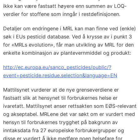
ikke kan være fastsatt høyere enn summen av LOQ-
verdier for stoffene som inngår i restdefinisjonen.
Detaljer om endringene i MRL kan man finne ved (enkle)
søk i EUs pesticid database. Ved å krysse av i punkt 3
for «MRLs evolution», får man utvikling av MRL for den
enkelte kombinasjon av plantevernmiddel og produkt:
http://ec.europa.eu/sanco_pesticides/public/?
event=pesticide.residue.selection&language=EN
Mattilsynet vurderer at de nye grenseverdiene er
fastsatt slik at hensynet til forbrukernes helse er
ivaretatt. Mattilsynet anser rettsakten som EØS-relevant
og akseptabel. MRLene det var søkt om er vurdert med
hensyn til forbrukernes trygghet på bakgrunn av
inntaksdata fra 27 europeiske forbrukergrupper og
disse er vurdert å ikke medføre noen helsefare for