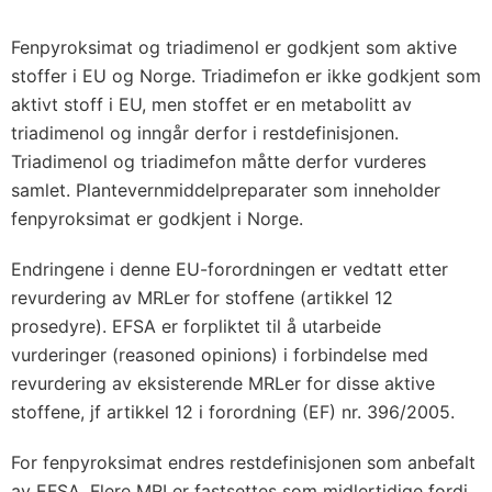
Fenpyroksimat og triadimenol er godkjent som aktive
stoffer i EU og Norge. Triadimefon er ikke godkjent som
aktivt stoff i EU, men stoffet er en metabolitt av
triadimenol og inngår derfor i restdefinisjonen.
Triadimenol og triadimefon måtte derfor vurderes
samlet. Plantevernmiddelpreparater som inneholder
fenpyroksimat er godkjent i Norge.
Endringene i denne EU-forordningen er vedtatt etter
revurdering av MRLer for stoffene (artikkel 12
prosedyre). EFSA er forpliktet til å utarbeide
vurderinger (reasoned opinions) i forbindelse med
revurdering av eksisterende MRLer for disse aktive
stoffene, jf artikkel 12 i forordning (EF) nr. 396/2005.
For fenpyroksimat endres restdefinisjonen som anbefalt
av EFSA. Flere MRLer fastsettes som midlertidige fordi