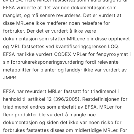
EFSA vurderte at det var noe dokumentasjon som
manglet, og må senere revurderes. Det er vurdert at
disse MRLene ikke medfører noen helsefare for
forbruker. Der det er vurdert å ikke være
dokumentasjon som støtter MRLene blir disse opphevet
og MRL fastsettes ved kvantifiseringsgrensen LOQ.
EFSA har ikke vurdert CODEX MRLer for fenpyroxymat i
sin forbrukereksponeringsvurdering fordi relevante
metabolitter for planter og landdyr ikke var vurdert av
JMPR.
EFSA har revurdert MRLer fastsatt for triadimenol i
henhold til artikkel 12 (396/2005). Restdefinisjonen for
triadimenol endres som anbefalt av EFSA. MRLer for
flere produkter ble vurdert å mangle noe
dokumentasjon og siden det ikke var noen risiko for
forbrukes fastsettes disses om midlertidige MRLer. For