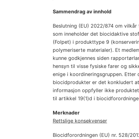
Sammendrag av innhold
Beslutning (EU) 2022/874 om vilkår 
som inneholder det biocidaktive stoff
(Folpet) i produkttype 9 (konserveri
polymeriserte materialer). Et medle
kunne godkjennes siden rapportørla
hensyn til visse fysiske farer og si
enige i koordineringsgruppen. Etter 
biocidprodukter er det konkludert at
informasjon oppfyller ikke produkte
til artikkel 19(1)d i biocidforordning
Merknader
Rettslige konsekvenser
Biocidforordningen (EU) nr. 528/201