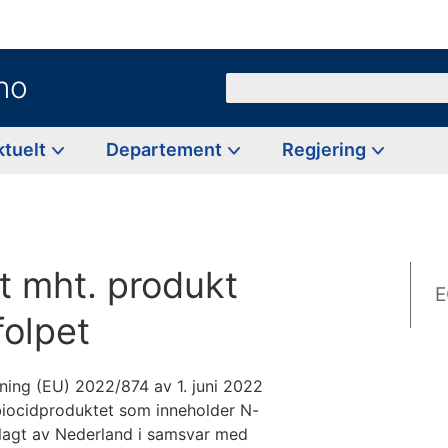
no
Søk
ktuelt
Departement
Regjering
t mht. produkt
E
folpet
ing (EU) 2022/874 av 1. juni 2022
biocidproduktet som inneholder N-
orelagt av Nederland i samsvar med