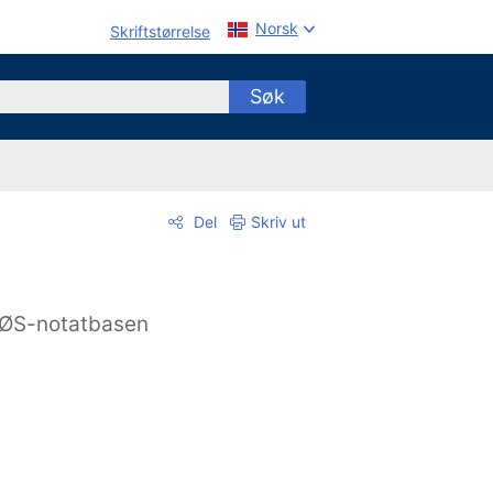
Norsk
Skriftstørrelse
Søk
Del
Skriv ut
ØS-notatbasen