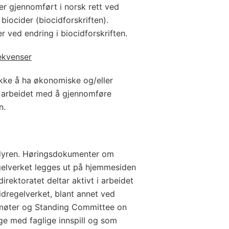
r gjennomført i norsk rett ved
 biocider (biocidforskriften).
r ved endring i biocidforskriften.
ekvenser
kke å ha økonomiske og/eller
r arbeidet med å gjennomføre
n.
edyren. Høringsdokumenter om
elverket legges ut på hjemmesiden
direktoratet deltar aktivt i arbeidet
idregelverket, blant annet ved
 møter og Standing Committee on
ge med faglige innspill og som