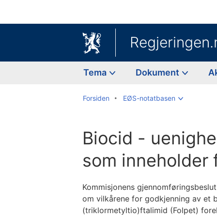
Regjeringen.
Tema
Dokument
A
Forsiden
EØS-notatbasen
Biocid - uenighe
som inneholder 
Kommisjonens gjennomføringsbeslutn
om vilkårene for godkjenning av et 
(triklormetyltio)ftalimid (Folpet) f