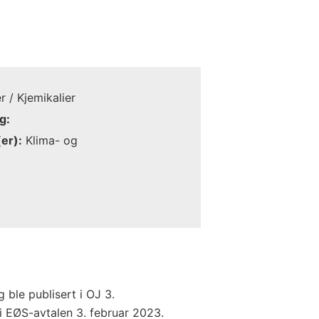
 / Kjemikalier
g:
er):
Klima- og
g ble publisert i OJ 3.
i EØS-avtalen 3. februar 2023.