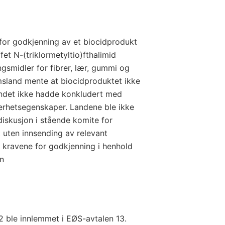
for godkjenning av et biocidprodukt
et N-(triklormetyltio)fthalimid
ngsmidler for fibrer, lær, gummi og
msland mente at biocidproduktet ikke
ndet ikke hadde konkludert med
kkerhetsegenskaper. Landene ble ikke
diskusjon i stående komite for
 uten innsending av relevant
t kravene for godkjenning i henhold
en
2 ble innlemmet i EØS-avtalen 13.