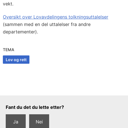
vekt.
Oversikt over Lovavdelingens tolkningsuttalelser
(sammen med en del uttalelser fra andre
departementer).
TEMA
Lov og rett
Tilbakemeldingsskjema
Fant du det du lette etter?
Ja
Nei